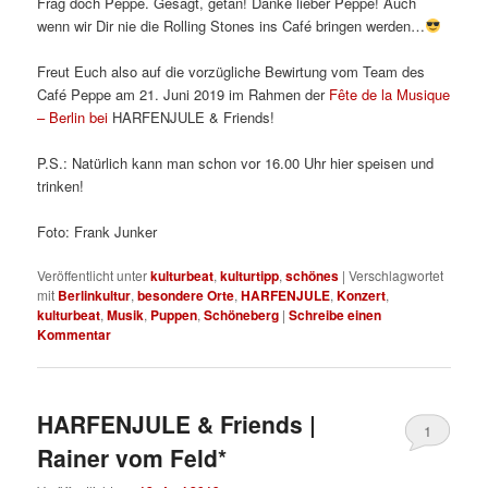
Frag doch Peppe. Gesagt, getan! Danke lieber Peppe! Auch
wenn wir Dir nie die Rolling Stones ins Café bringen werden…
Freut Euch also auf die vorzügliche Bewirtung vom Team des
Café Peppe am 21. Juni 2019 im Rahmen der
Fête de la Musique
– Berlin bei
HARFENJULE & Friends!
P.S.: Natürlich kann man schon vor 16.00 Uhr hier speisen und
trinken!
Foto: Frank Junker
Veröffentlicht unter
kulturbeat
,
kulturtipp
,
schönes
|
Verschlagwortet
mit
Berlinkultur
,
besondere Orte
,
HARFENJULE
,
Konzert
,
kulturbeat
,
Musik
,
Puppen
,
Schöneberg
|
Schreibe einen
Kommentar
HARFENJULE & Friends |
1
Rainer vom Feld*