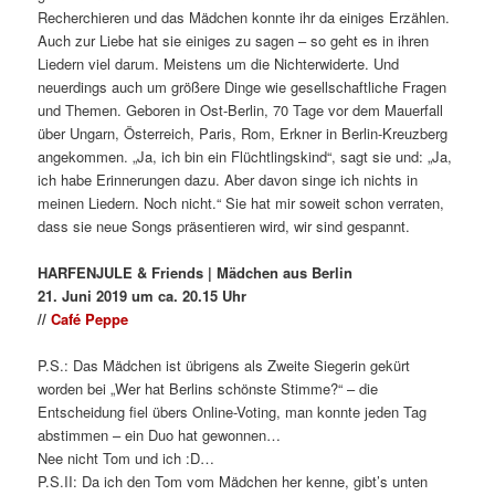
Recherchieren und das Mädchen konnte ihr da einiges Erzählen.
Auch zur Liebe hat sie einiges zu sagen – so geht es in ihren
Liedern viel darum. Meistens um die Nichterwiderte. Und
neuerdings auch um größere Dinge wie gesellschaftliche Fragen
und Themen. Geboren in Ost-Berlin, 70 Tage vor dem Mauerfall
über Ungarn, Österreich, Paris, Rom, Erkner in Berlin-Kreuzberg
angekommen. „Ja, ich bin ein Flüchtlingskind“, sagt sie und: „Ja,
ich habe Erinnerungen dazu. Aber davon singe ich nichts in
meinen Liedern. Noch nicht.“ Sie hat mir soweit schon verraten,
dass sie neue Songs präsentieren wird, wir sind gespannt.
HARFENJULE & Friends | Mädchen aus Berlin
21. Juni 2019 um ca. 20.15 Uhr
//
Café Peppe
P.S.: Das Mädchen ist übrigens als Zweite Siegerin gekürt
worden bei „Wer hat Berlins schönste Stimme?“ – die
Entscheidung fiel übers Online-Voting, man konnte jeden Tag
abstimmen – ein Duo hat gewonnen…
Nee nicht Tom und ich :D…
P.S.II: Da ich den Tom vom Mädchen her kenne, gibt’s unten