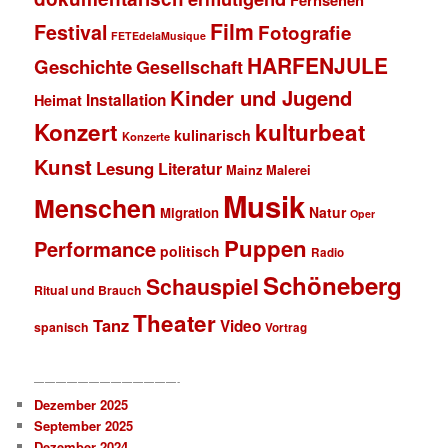
Fernsehen
Film
Festival
Fotografie
FETEdelaMusique
HARFENJULE
Geschichte
Gesellschaft
Kinder und Jugend
Installation
Heimat
Konzert
kulturbeat
kulinarisch
Konzerte
Kunst
Lesung
Literatur
Mainz
Malerei
Musik
Menschen
Natur
Migration
Oper
Puppen
Performance
politisch
Radio
Schöneberg
Schauspiel
Ritual und Brauch
Theater
Tanz
Video
spanisch
Vortrag
—————————————-
Dezember 2025
September 2025
Dezember 2024