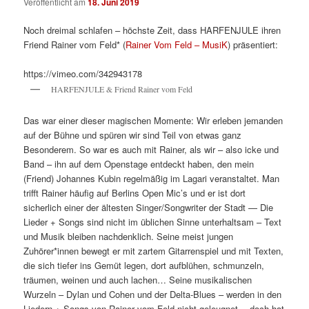
Veröffentlicht am
18. Juni 2019
Noch dreimal schlafen – höchste Zeit, dass HARFENJULE ihren
Friend Rainer vom Feld* (
Rainer Vom Feld – MusiK
) präsentiert:
https://vimeo.com/342943178
HARFENJULE & Friend Rainer vom Feld
Das war einer dieser magischen Momente: Wir erleben jemanden
auf der Bühne und spüren wir sind Teil von etwas ganz
Besonderem. So war es auch mit Rainer, als wir – also icke und
Band – ihn auf dem Openstage entdeckt haben, den mein
(Friend) Johannes Kubin regelmäßig im Lagari veranstaltet. Man
trifft Rainer häufig auf Berlins Open Mic’s und er ist dort
sicherlich einer der ältesten Singer/Songwriter der Stadt — Die
Lieder + Songs sind nicht im üblichen Sinne unterhaltsam – Text
und Musik bleiben nachdenklich. Seine meist jungen
Zuhörer*innen bewegt er mit zartem Gitarrenspiel und mit Texten,
die sich tiefer ins Gemüt legen, dort aufblühen, schmunzeln,
träumen, weinen und auch lachen… Seine musikalischen
Wurzeln – Dylan und Cohen und der Delta-Blues – werden in den
Liedern + Songs von Rainer vom Feld nicht geleugnet… doch hat