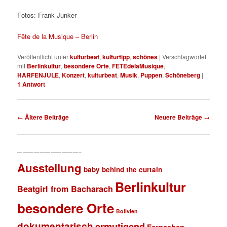
Fotos: Frank Junker
Fête de la Musique – Berlin
Veröffentlicht unter
kulturbeat
,
kulturtipp
,
schönes
|
Verschlagwortet
mit
Berlinkultur
,
besondere Orte
,
FETEdelaMusique
,
HARFENJULE
,
Konzert
,
kulturbeat
,
Musik
,
Puppen
,
Schöneberg
|
1
Antwort
Beitragsnavigation
←
Ältere Beiträge
Neuere Beiträge
→
———————————–
Ausstellung
baby behind the curtain
Berlinkultur
Beatgirl from Bacharach
besondere Orte
Bolivien
dokumentarisch
ermutigend