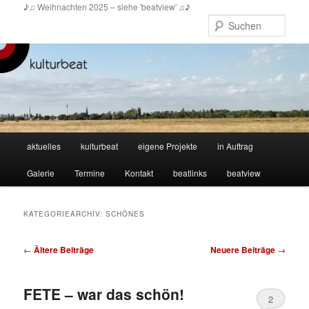
Zum
Zum
♪♫ Weihnachten 2025 – siehe 'beatview' ♫♪
primären
sekundären
Such
Inhalt
Inhalt
springen
springen
Hauptmenü
aktuelles
kulturbeat
eigene Projekte
in Auftrag
Galerie
Termine
Kontakt
beatlinks
beatview
KATEGORIEARCHIV:
SCHÖNES
Beitragsnavigation
←
Ältere Beiträge
Neuere Beiträge
→
FETE – war das schön!
2