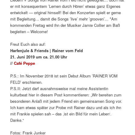
er mit konsequentem ’Lernen durch Hören’ etwas ganz Eigenes
entwickelt — original himself! Bei den Konzerten spielt er gerne
mit Begleitung… damit die Songs ’live’ mehr ’grooven’… *Am
kommenden Freitag wird ihn der Musiker Jamie Collier am Baß
begleiten – Welcome!
Freut Euch also auf:
Harfenjule & Friends | Rainer vom Feld
21. Juni 2019 um ca. 21.00 Uhr
//
Café Peppe
P.S.: Im November 2018 ist sein Debut Album ’RAINER VOM
FELD’ erschienen.
P.S.II: Jetzt darf ausnahmsweise mal meine Assistentin
kulturbeat hier in diesem Post kommentieren: „Wir bereiten zum
besonderen Anlaß mit jedem Friend ein gemeinsamen Song vor.
Ich kam etwas später zur Probe mit Rainer dazu und als ich ihn
mit Frankie spielen sah – das ‚ist ein Bild für mein Leben‘.
Danke.“
Fotos: Frank Junker