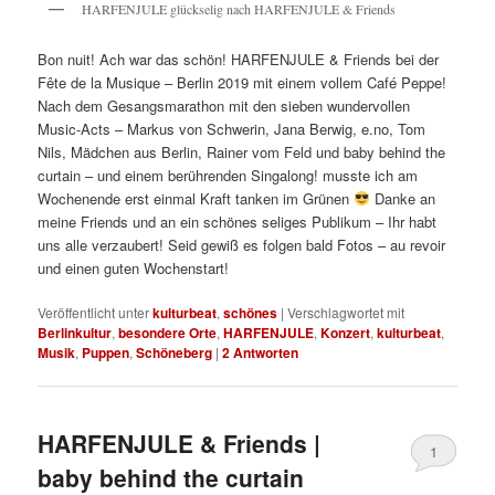
HARFENJULE glückselig nach HARFENJULE & Friends
Bon nuit! Ach war das schön! HARFENJULE & Friends bei der
Fête de la Musique – Berlin 2019 mit einem vollem Café Peppe!
Nach dem Gesangsmarathon mit den sieben wundervollen
Music-Acts – Markus von Schwerin, Jana Berwig, e.no, Tom
Nils, Mädchen aus Berlin, Rainer vom Feld und baby behind the
curtain – und einem berührenden Singalong! musste ich am
Wochenende erst einmal Kraft tanken im Grünen
Danke an
meine Friends und an ein schönes seliges Publikum – Ihr habt
uns alle verzaubert! Seid gewiß es folgen bald Fotos – au revoir
und einen guten Wochenstart!
Veröffentlicht unter
kulturbeat
,
schönes
|
Verschlagwortet mit
Berlinkultur
,
besondere Orte
,
HARFENJULE
,
Konzert
,
kulturbeat
,
Musik
,
Puppen
,
Schöneberg
|
2
Antworten
HARFENJULE & Friends |
1
baby behind the curtain