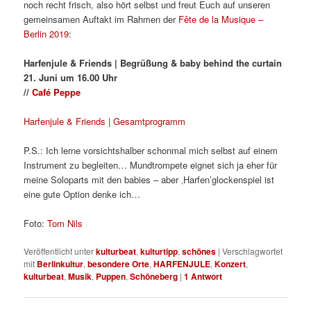
noch recht frisch, also hört selbst und freut Euch auf unseren
gemeinsamen Auftakt im Rahmen der
Fête de la Musique –
Berlin 2019
:
Harfenjule & Friends | Begrüßung & baby behind the curtain
21. Juni um 16.00 Uhr
//
Café Peppe
Harfenjule & Friends | Gesamtprogramm
P.S.: Ich lerne vorsichtshalber schonmal mich selbst auf einem
Instrument zu begleiten… Mundtrompete eignet sich ja eher für
meine Soloparts mit den babies – aber ‚Harfen’glockenspiel ist
eine gute Option denke ich…
Foto:
Tom Nils
Veröffentlicht unter
kulturbeat
,
kulturtipp
,
schönes
|
Verschlagwortet
mit
Berlinkultur
,
besondere Orte
,
HARFENJULE
,
Konzert
,
kulturbeat
,
Musik
,
Puppen
,
Schöneberg
|
1
Antwort