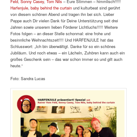
Feld
,
Sonny Casey
,
Tom Nils
– Eure Stimmen – himmlisch!!!!!
Harfenjule
,
baby behind the curtain
und kulturbeat sind gerührt
von diesem schönen Abend und tragen ihn bei sich. Lieber
Peppe auch Dir vielen Dank für Deine Unterstützung seit drei
Jahren sowie unserem lieben Förderer Lichtluchs!!!!! Weitere
Fotos folgen – an dieser Stelle schonmal: eine frohe und
besinnliche Weihnachtszeit!!!! Und HARFENJULE hat das
Schlusswort: „Ich bin überwältigt. Danke für so ein schönes
Jubiläum. Und noch etwas – ein Lächeln, Zuhören kann auch ein
großes Geschenk sein – das war schon immer so und gilt auch
heute.“
Foto: Sandra Lucas