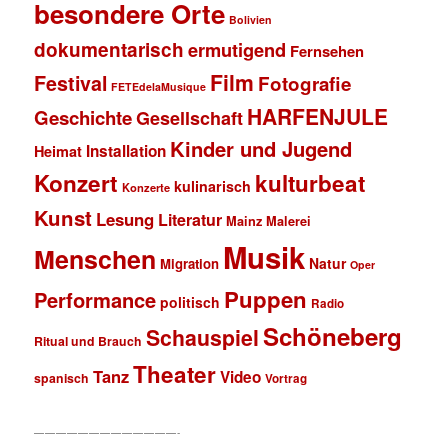
besondere Orte
Bolivien
dokumentarisch
ermutigend
Fernsehen
Film
Festival
Fotografie
FETEdelaMusique
HARFENJULE
Geschichte
Gesellschaft
Kinder und Jugend
Installation
Heimat
Konzert
kulturbeat
kulinarisch
Konzerte
Kunst
Lesung
Literatur
Mainz
Malerei
Musik
Menschen
Natur
Migration
Oper
Puppen
Performance
politisch
Radio
Schöneberg
Schauspiel
Ritual und Brauch
Theater
Tanz
Video
spanisch
Vortrag
—————————————-