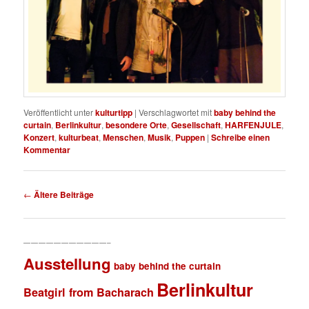
Veröffentlicht unter
kulturtipp
|
Verschlagwortet mit
baby behind the
curtain
,
Berlinkultur
,
besondere Orte
,
Gesellschaft
,
HARFENJULE
,
Konzert
,
kulturbeat
,
Menschen
,
Musik
,
Puppen
|
Schreibe einen
Kommentar
Beitragsnavigation
←
Ältere Beiträge
———————————–
Ausstellung
baby behind the curtain
Berlinkultur
Beatgirl from Bacharach