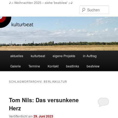
Zum
Zum
♪♫ Weihnachten 2025 – siehe 'beatview' ♫♪
primären
sekundären
Such
Inhalt
Inhalt
springen
springen
Hauptmenü
aktuelles
kulturbeat
eigene Projekte
in Auftrag
Galerie
Termine
Kontakt
beatlinks
beatview
SCHLAGWORTARCHIV:
BERLINKULTUR
Tom Nils: Das versunkene
Herz
Veröffentlicht am
29. Juni 2023