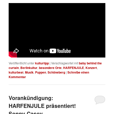
Veröffentlicht unter
kulturtipp
|
Verschlagwortet mit
baby behind the
curtain
,
Berlinkultur
,
besondere Orte
,
HARFENJULE
,
Konzert
,
kulturbeat
,
Musik
,
Puppen
,
Schöneberg
|
Schreibe einen
Kommentar
Vorankündigung:
HARFENJULE präsentiert!
Sonny Casey