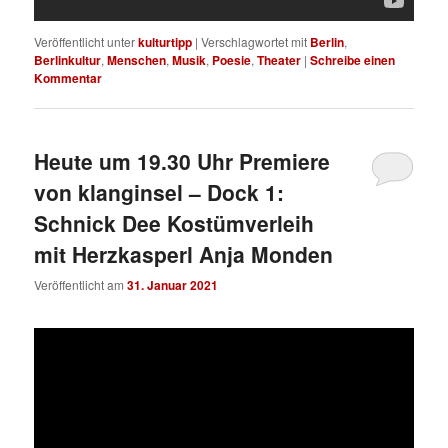
Veröffentlicht unter
kulturtipp
|
Verschlagwortet mit
Berlin
,
Berlinkultur
,
Menschen
,
Musik
,
Poesie
,
Theater
|
Schreibe einen
Kommentar
Heute um 19.30 Uhr Premiere
von klanginsel – Dock 1:
Schnick Dee Kostümverleih
mit Herzkasperl Anja Monden
Veröffentlicht am
31. Januar 2021