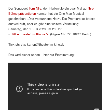
Der Songpoet
Tom Nils
, den Harfenjule ein paar Mal auf
ihrer
Bühne präsentieren
konnte, hat ein One-Man-Musical
geschrieben: „Das versunkene Herz“. Die Premiere ist bereits
ausverkauft, aber es gibt eine weitere Vorstellung:
Samstag, den 1. Juli 2023 um 20 Uhr
//
TiK – Theater im Kino e.V.
(Rigaer Str. 77, 10247 Berlin)
Ticktets via: karten@theater-im-kino.de
Das wird sicher schön – hier zur Einstimmung: