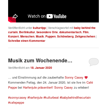
Veröffentlicht unter
kulturtipp
|
Verschlagwortet mit
baby behind the
curtain
,
Berlinkultur
,
besondere Orte
,
dokumentarisch
,
Film
,
Konzert
,
Menschen
,
Musik
,
Puppen
,
Schöneberg
,
Zeitgeschehen
|
Schreibe einen Kommentar
Musik zum Wochenende…
Veröffentlicht am
18. Januar 2020
… und Einstimmung auf die zauberhafte
Sonny Casey
Kommenden Feitag, den 24. Januar 2020, ist sie live im
Café
Peppe
bei
Harfenjule präsentiert! Sonny Casey
zu erleben!
#sonnycasey
#harfenjule
#kulturbeat
#babybehindthecurtain
#cafepeppe