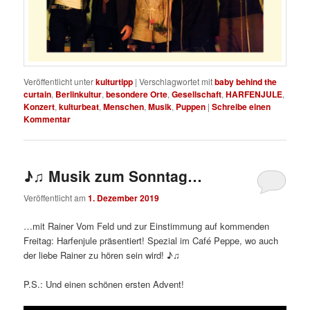
Veröffentlicht unter
kulturtipp
|
Verschlagwortet mit
baby behind the
curtain
,
Berlinkultur
,
besondere Orte
,
Gesellschaft
,
HARFENJULE
,
Konzert
,
kulturbeat
,
Menschen
,
Musik
,
Puppen
|
Schreibe einen
Kommentar
♪♫ Musik zum Sonntag…
Veröffentlicht am
1. Dezember 2019
…mit Rainer Vom Feld und zur Einstimmung auf kommenden
Freitag: Harfenjule präsentiert! Spezial im Café Peppe, wo auch
der liebe Rainer zu hören sein wird! ♪♫
P.S.: Und einen schönen ersten Advent!