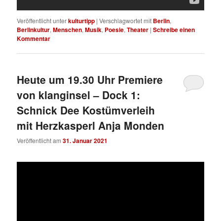
Veröffentlicht unter
kulturtipp
|
Verschlagwortet mit
Berlin
,
Berlinkultur
,
Menschen
,
Musik
,
Poesie
,
Theater
|
Schreibe einen
Kommentar
Heute um 19.30 Uhr Premiere
von klanginsel – Dock 1:
Schnick Dee Kostümverleih
mit Herzkasperl Anja Monden
Veröffentlicht am
31. Januar 2021