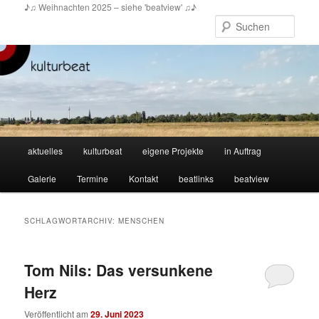
Zum
Zum
♪♫ Weihnachten 2025 – siehe 'beatview' ♫♪
primären
sekundären
Such
Inhalt
Inhalt
springen
springen
Hauptmenü
aktuelles
kulturbeat
eigene Projekte
in Auftrag
Galerie
Termine
Kontakt
beatlinks
beatview
SCHLAGWORTARCHIV:
MENSCHEN
Tom Nils: Das versunkene
Herz
Veröffentlicht am
29. Juni 2023