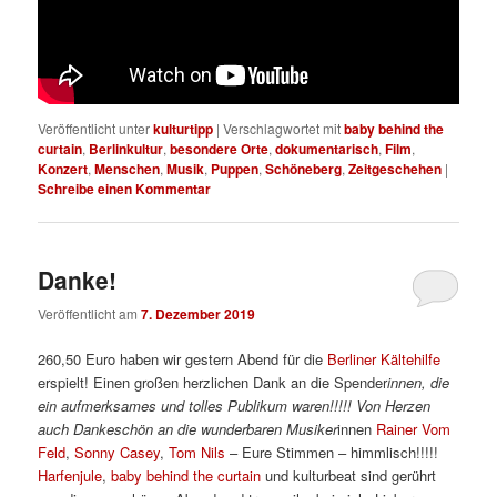
Veröffentlicht unter
kulturtipp
|
Verschlagwortet mit
baby behind the
curtain
,
Berlinkultur
,
besondere Orte
,
dokumentarisch
,
Film
,
Konzert
,
Menschen
,
Musik
,
Puppen
,
Schöneberg
,
Zeitgeschehen
|
Schreibe einen Kommentar
Danke!
Veröffentlicht am
7. Dezember 2019
260,50 Euro haben wir gestern Abend für die
Berliner Kältehilfe
erspielt! Einen großen herzlichen Dank an die Spender
innen, die
ein aufmerksames und tolles Publikum waren!!!!! Von Herzen
auch Dankeschön an die wunderbaren Musiker
innen
Rainer Vom
Feld
,
Sonny Casey
,
Tom Nils
– Eure Stimmen – himmlisch!!!!!
Harfenjule
,
baby behind the curtain
und kulturbeat sind gerührt