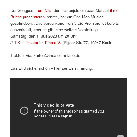
Der Songpoet
Tom Nils
, den Harfenjule ein paar Mal auf
ihrer
Bühne präsentieren
konnte, hat ein One-Man-Musical
geschrieben: „Das versunkene Herz“. Die Premiere ist bereits
ausverkauft, aber es gibt eine weitere Vorstellung:
Samstag, den 1. Juli 2023 um 20 Uhr
//
TiK – Theater im Kino e.V.
(Rigaer Str. 77, 10247 Berlin)
Ticktets via: karten@theater-im-kino.de
Das wird sicher schön – hier zur Einstimmung: