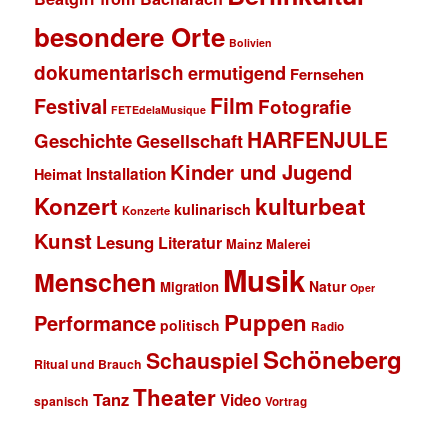
besondere Orte
Bolivien
dokumentarisch
ermutigend
Fernsehen
Film
Festival
Fotografie
FETEdelaMusique
HARFENJULE
Geschichte
Gesellschaft
Kinder und Jugend
Installation
Heimat
Konzert
kulturbeat
kulinarisch
Konzerte
Kunst
Lesung
Literatur
Mainz
Malerei
Musik
Menschen
Natur
Migration
Oper
Puppen
Performance
politisch
Radio
Schöneberg
Schauspiel
Ritual und Brauch
Theater
Tanz
Video
spanisch
Vortrag