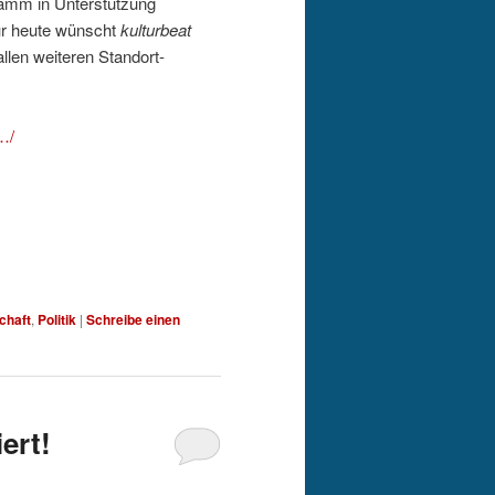
mm in Unterstützung
ür heute wünscht
kulturbeat
allen weiteren Sta
ndort-
…/
chaft
,
Politik
|
Schreibe einen
ert!