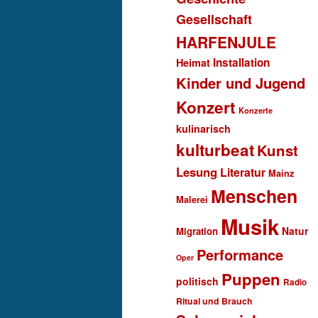
Gesellschaft
HARFENJULE
Installation
Heimat
Kinder und Jugend
Konzert
Konzerte
kulinarisch
kulturbeat
Kunst
Lesung
Literatur
Mainz
Menschen
Malerei
Musik
Natur
Migration
Performance
Oper
Puppen
politisch
Radio
Ritual und Brauch