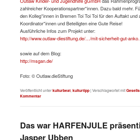
Outlaw Kinder- und Jugendhilfe gGmbH
das Rahmenprogra
zahlreicher Kooperationspartner*innen. Dazu bald mehr. F
den Kolleg*innen in Bremen Toi Toi Toi für den Auftakt und 
Koordinator*innen und Beteiligten eine Gute Reise!
Ausführliche Infos zum Projekt unter:
http://www.outlaw-diestiftung.de/…/mit-sicherheit-gut-anko
sowie auf dem Blog:
http://msgan.de/
Foto: © Outlaw.dieStiftung
Veröffentlicht unter
kulturbeat
,
kulturtipp
|
Verschlagwortet mit
Gesells
Kommentar
Das war HARFENJULE präsenti
Jasper Ubben