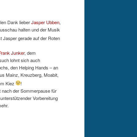
elen Dank lieber
Jasper Ubben
,
Ausschau halten und der Musik
st Jasper gerade auf der Roten
Frank Junker
, dem
such lohnt sich auch
luchs, den Helping Hands – an
us Mainz, Kreuzberg, Moabit,
dem Kiez
!
t nach der Sommerpause für
n unterstützender Vorbereitung
mehr.