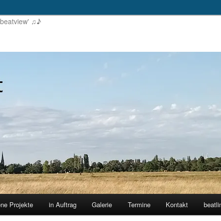
'beatview' ♫♪
ene Projekte
in Auftrag
Galerie
Termine
Kontakt
beatli