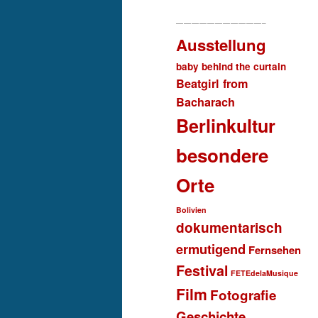
———————————–
Ausstellung
baby behind the curtain
Beatgirl from
Bacharach
Berlinkultur
besondere
Orte
Bolivien
dokumentarisch
ermutigend
Fernsehen
Festival
FETEdelaMusique
Film
Fotografie
Geschichte