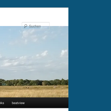
Suchen
nks
beatview