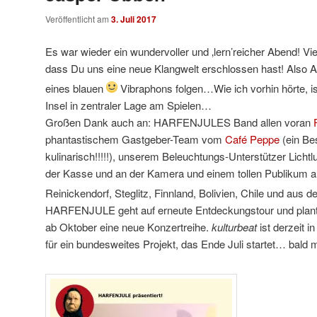
Veröffentlicht am
3. Juli 2017
Es war wieder ein wundervoller und ‚lern’reicher Abend! Vi
dass Du uns eine neue Klangwelt erschlossen hast! Also 
eines blauen
Vibraphons folgen…Wie ich vorhin hörte, i
Insel in zentraler Lage am Spielen…
Großen Dank auch an: HARFENJULES Band allen voran
phantastischem Gastgeber-Team vom
Café Peppe
(ein Be
kulinarisch!!!!!), unserem Beleuchtu
ngs-Unterstützer Licht
der Kasse und an der Kamera und einem tollen Publikum a
Reinickendorf, Steglitz, Finnland, Bolivien, Chile und aus 
HARFENJULE geht auf erneute Entdeckungstour und plan
ab Oktober eine neue Konzertreihe.
kulturbeat
ist derzeit i
für ein bundesweites Projekt, das Ende Juli startet… bald 