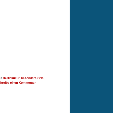
it
Berlinkultur
,
besondere Orte
,
hreibe einen Kommentar