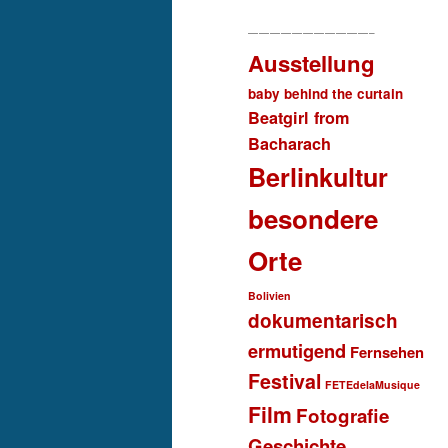
———————————–
Ausstellung
baby behind the curtain
Beatgirl from
Bacharach
Berlinkultur
besondere
Orte
Bolivien
dokumentarisch
ermutigend
Fernsehen
Festival
FETEdelaMusique
Film
Fotografie
Geschichte