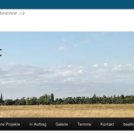
'beatview' ♫♪
ene Projekte
in Auftrag
Galerie
Termine
Kontakt
beatli