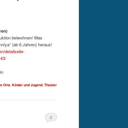
ren)
duktion beiwohnen! Was
 Vielleicht findet Ihr es ja bei „جنية Dschinnīya“ (ab 6 Jahren) heraus!
n/detailseite-
43/
in
e Orte
,
Kinder und Jugend
,
Theater
2