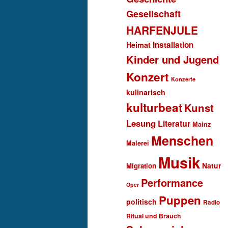
Gesellschaft
HARFENJULE
Installation
Heimat
Kinder und Jugend
Konzert
Konzerte
kulinarisch
kulturbeat
Kunst
Lesung
Literatur
Mainz
Menschen
Malerei
Musik
Natur
Migration
Performance
Oper
Puppen
politisch
Radio
Ritual und Brauch