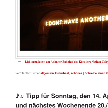
Lichtinstallation am Anhalter Bahnhof des Künstlers Nathan Cole
Veröffentlicht unter
allgemein
,
kulturbeat
,
schönes
|
Schreibe einen
♪♫ Tipp für Sonntag, den 14. Ap
und nächstes Wochenende 20./2