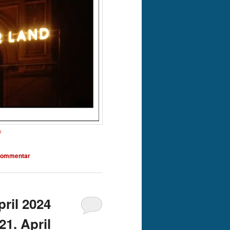
y
 Kommentar
ril 2024
1. April