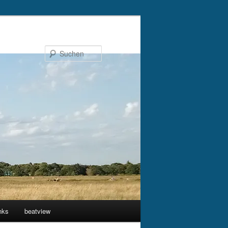
Suchen
nks
beatview