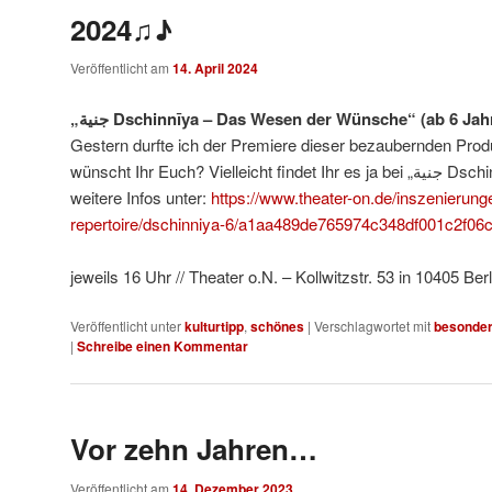
2024♫♪
Veröffentlicht am
14. April 2024
„جنية Dschinnīya – Das Wesen der Wünsche“ (ab 6 Jah
Gestern durfte ich der Premiere dieser bezaubernden Pro
wünscht Ihr Euch?
weitere Infos unter:
https://www.theater-on.de/inszenierunge
repertoire/dschinniya-6/a1aa489de765974c348df001c2f06c
jeweils 16 Uhr // Theater o.N. – Kollwitzstr. 53 in 10405 Berl
Veröffentlicht unter
kulturtipp
,
schönes
|
Verschlagwortet mit
besonder
|
Schreibe einen Kommentar
Vor zehn Jahren…
Veröffentlicht am
14. Dezember 2023