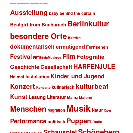
———————————–
Ausstellung
baby behind the curtain
Berlinkultur
Beatgirl from Bacharach
besondere Orte
Bolivien
dokumentarisch
ermutigend
Fernsehen
Film
Festival
Fotografie
FETEdelaMusique
HARFENJULE
Geschichte
Gesellschaft
Kinder und Jugend
Installation
Heimat
Konzert
kulturbeat
kulinarisch
Konzerte
Kunst
Lesung
Literatur
Mainz
Malerei
Musik
Menschen
Natur
Migration
Oper
Puppen
Performance
politisch
Radio
Schöneberg
Schauspiel
Ritual und Brauch