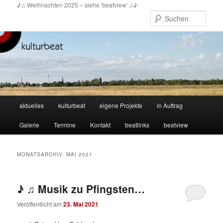
Zum
Zum
♪♫ Weihnachten 2025 – siehe 'beatview' ♫♪
primären
sekundären
Such
Inhalt
Inhalt
springen
springen
Hauptmenü
aktuelles
kulturbeat
eigene Projekte
in Auftrag
Galerie
Termine
Kontakt
beatlinks
beatview
MONATSARCHIV:
MAI 2021
♪ ♫ Musik zu Pfingsten…
Veröffentlicht am
23. Mai 2021