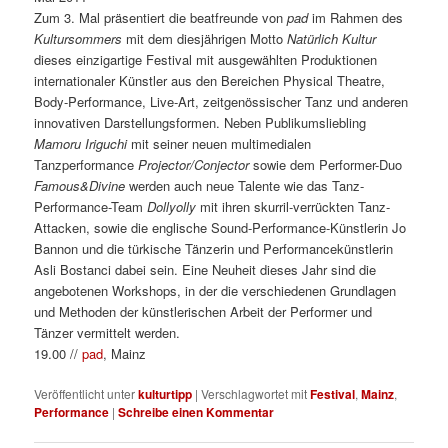
Zum 3. Mal präsentiert die beatfreunde von
pad
im Rahmen des
Kultursommers
mit dem diesjährigen Motto
Natürlich Kultur
dieses einzigartige Festival mit ausgewählten Produktionen
internationaler Künstler aus den Bereichen Physical Theatre,
Body-Performance, Live-Art, zeitgenössischer Tanz und anderen
innovativen Darstellungsformen. Neben Publikumsliebling
Mamoru Iriguchi
mit seiner neuen multimedialen
Tanzperformance
Projector/Conjector
sowie dem Performer-Duo
Famous&Divine
werden auch neue Talente wie das Tanz-
Performance-Team
Dollyolly
mit ihren skurril-verrückten Tanz-
Attacken, sowie die englische Sound-Performance-Künstlerin Jo
Bannon und die türkische Tänzerin und Performancekünstlerin
Asli Bostanci dabei sein. Eine Neuheit dieses Jahr sind die
angebotenen Workshops, in der die verschiedenen Grundlagen
und Methoden der künstlerischen Arbeit der Performer und
Tänzer vermittelt werden.
19.00 //
pad
, Mainz
Veröffentlicht unter
kulturtipp
|
Verschlagwortet mit
Festival
,
Mainz
,
Performance
|
Schreibe einen Kommentar