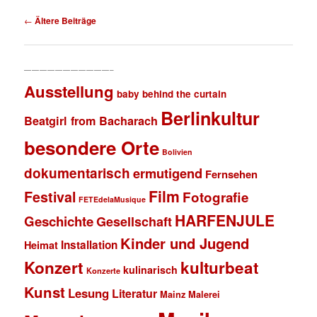
Beitragsnavigation
←
Ältere Beiträge
———————————–
Ausstellung
baby behind the curtain
Berlinkultur
Beatgirl from Bacharach
besondere Orte
Bolivien
dokumentarisch
ermutigend
Fernsehen
Film
Festival
Fotografie
FETEdelaMusique
HARFENJULE
Geschichte
Gesellschaft
Kinder und Jugend
Installation
Heimat
Konzert
kulturbeat
kulinarisch
Konzerte
Kunst
Lesung
Literatur
Mainz
Malerei