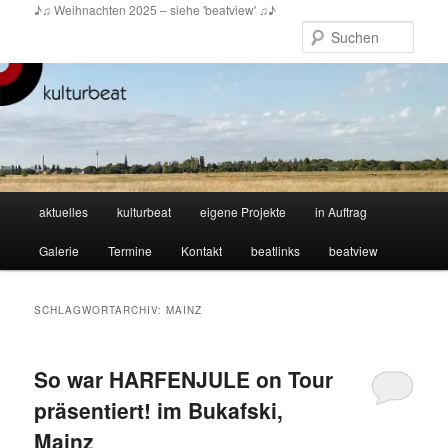
Zum
Zum
♪♫ Weihnachten 2025 – siehe 'beatview' ♫♪
primären
sekundären
Such
Inhalt
Inhalt
springen
springen
Hauptmenü
aktuelles
kulturbeat
eigene Projekte
in Auftrag
Galerie
Termine
Kontakt
beatlinks
beatview
SCHLAGWORTARCHIV:
MAINZ
So war HARFENJULE on Tour
präsentiert! im Bukafski,
Mainz