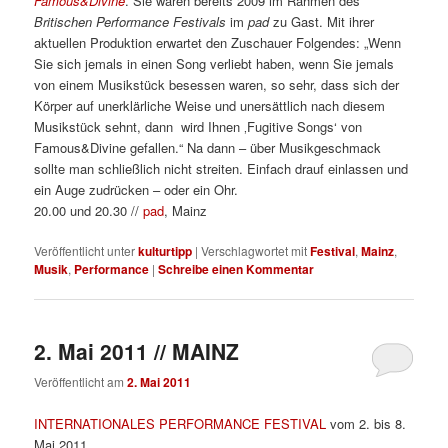
Famous&Divine
. Sie waren bereits 2009 im Rahmen des
Britischen Performance Festivals
im
pad
zu Gast. Mit ihrer
aktuellen Produktion erwartet den Zuschauer Folgendes: „Wenn
Sie sich jemals in einen Song verliebt haben, wenn Sie jemals
von einem Musikstück besessen waren, so sehr, dass sich der
Körper auf unerklärliche Weise und unersättlich nach diesem
Musikstück sehnt, dann wird Ihnen ‚Fugitive Songs‘ von
Famous&Divine gefallen.“ Na dann – über Musikgeschmack
sollte man schließlich nicht streiten. Einfach drauf einlassen und
ein Auge zudrücken – oder ein Ohr.
20.00 und 20.30 //
pad
, Mainz
Veröffentlicht unter
kulturtipp
|
Verschlagwortet mit
Festival
,
Mainz
,
Musik
,
Performance
|
Schreibe einen Kommentar
2. Mai 2011 // MAINZ
Veröffentlicht am
2. Mai 2011
INTERNATIONALES PERFORMANCE FESTIVAL
vom 2. bis 8.
Mai 2011