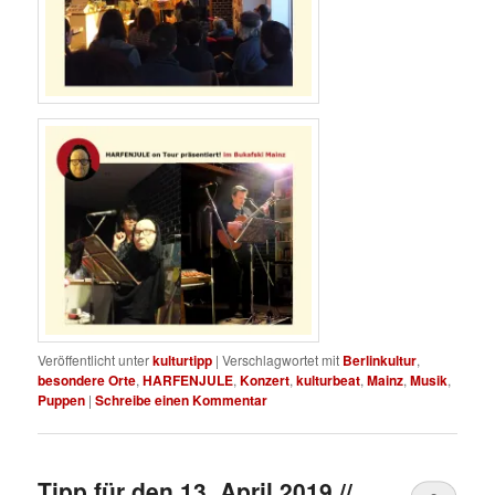
Veröffentlicht unter
kulturtipp
|
Verschlagwortet mit
Berlinkultur
,
besondere Orte
,
HARFENJULE
,
Konzert
,
kulturbeat
,
Mainz
,
Musik
,
Puppen
|
Schreibe einen Kommentar
Tipp für den 13. April 2019 //