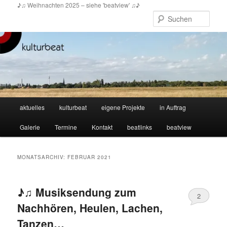
Zum
Zum
♪♫ Weihnachten 2025 – siehe 'beatview' ♫♪
primären
sekundären
Such
Inhalt
Inhalt
springen
springen
Hauptmenü
aktuelles
kulturbeat
eigene Projekte
in Auftrag
Galerie
Termine
Kontakt
beatlinks
beatview
MONATSARCHIV:
FEBRUAR 2021
♪♫ Musiksendung zum
2
Nachhören, Heulen, Lachen,
Tanzen…