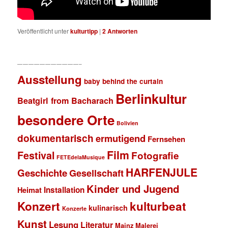
Veröffentlicht unter
kulturtipp
|
2
Antworten
———————————–
Ausstellung
baby behind the curtain
Berlinkultur
Beatgirl from Bacharach
besondere Orte
Bolivien
dokumentarisch
ermutigend
Fernsehen
Film
Festival
Fotografie
FETEdelaMusique
HARFENJULE
Geschichte
Gesellschaft
Kinder und Jugend
Installation
Heimat
Konzert
kulturbeat
kulinarisch
Konzerte
Kunst
Lesung
Literatur
Mainz
Malerei