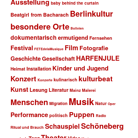
Ausstellung
baby behind the curtain
Berlinkultur
Beatgirl from Bacharach
besondere Orte
Bolivien
dokumentarisch
ermutigend
Fernsehen
Film
Festival
Fotografie
FETEdelaMusique
HARFENJULE
Geschichte
Gesellschaft
Kinder und Jugend
Installation
Heimat
Konzert
kulturbeat
kulinarisch
Konzerte
Kunst
Lesung
Literatur
Mainz
Malerei
Musik
Menschen
Natur
Migration
Oper
Puppen
Performance
politisch
Radio
Schöneberg
Schauspiel
Ritual und Brauch
Theater