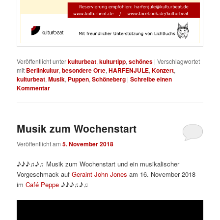
Veröffentlicht unter
kulturbeat
,
kulturtipp
,
schönes
|
Verschlagwortet
mit
Berlinkultur
,
besondere Orte
,
HARFENJULE
,
Konzert
,
kulturbeat
,
Musik
,
Puppen
,
Schöneberg
|
Schreibe einen
Kommentar
Musik zum Wochenstart
Veröffentlicht am
5. November 2018
♪♪♪♫♪♫ Musik zum Wochenstart und ein musikalischer
Vorgeschmack auf
Geraint John Jones
am 16. November 2018
im
Café Peppe
♪♪♪♫♪♫