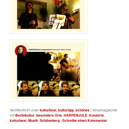
Veröffentlicht unter
kulturbeat
,
kulturtipp
,
schönes
|
Verschlagwortet
mit
Berlinkultur
,
besondere Orte
,
HARFENJULE
,
Konzerte
,
kulturbeat
,
Musik
,
Schöneberg
|
Schreibe einen Kommentar