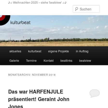
Zum
Zum
♪♫ Weihnachten 2025 – siehe 'beatview' ♫♪
primären
sekundären
Such
Inhalt
Inhalt
springen
springen
Hauptmenü
aktuelles
kulturbeat
eigene Projekte
in Auftrag
Galerie
Termine
Kontakt
beatlinks
beatview
MONATSARCHIV:
NOVEMBER 2018
Das war HARFENJULE
präsentiert! Geraint John
Jones