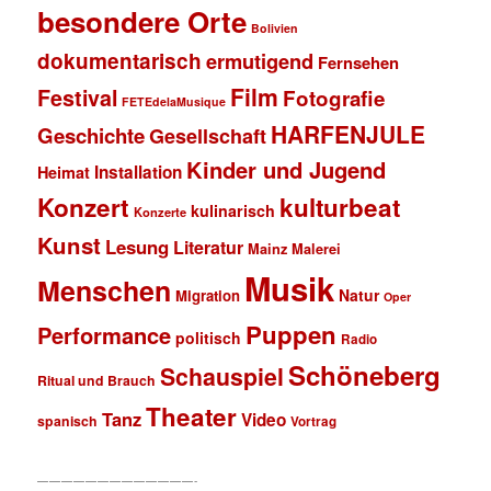
besondere Orte
Bolivien
dokumentarisch
ermutigend
Fernsehen
Film
Festival
Fotografie
FETEdelaMusique
HARFENJULE
Geschichte
Gesellschaft
Kinder und Jugend
Installation
Heimat
Konzert
kulturbeat
kulinarisch
Konzerte
Kunst
Lesung
Literatur
Mainz
Malerei
Musik
Menschen
Natur
Migration
Oper
Puppen
Performance
politisch
Radio
Schöneberg
Schauspiel
Ritual und Brauch
Theater
Tanz
Video
spanisch
Vortrag
—————————————-