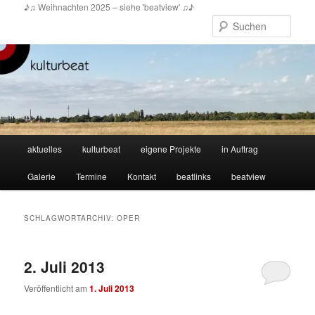
Zum
Zum
♪♫ Weihnachten 2025 – siehe 'beatview' ♫♪
primären
sekundären
Such
Inhalt
Inhalt
springen
springen
Hauptmenü
aktuelles
kulturbeat
eigene Projekte
in Auftrag
Galerie
Termine
Kontakt
beatlinks
beatview
SCHLAGWORTARCHIV:
OPER
2. Juli 2013
Veröffentlicht am
1. Juli 2013