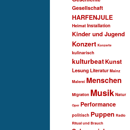
Gesellschaft
HARFENJULE
Installation
Heimat
Kinder und Jugend
Konzert
Konzerte
kulinarisch
kulturbeat
Kunst
Lesung
Literatur
Mainz
Menschen
Malerei
Musik
Natur
Migration
Performance
Oper
Puppen
politisch
Radio
Ritual und Brauch