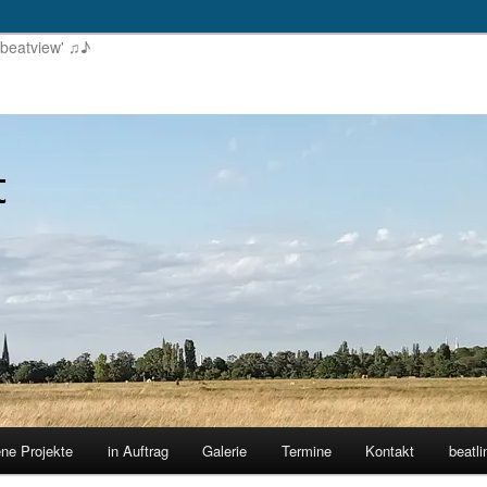
'beatview' ♫♪
ene Projekte
in Auftrag
Galerie
Termine
Kontakt
beatli