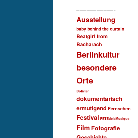
———————————–
Ausstellung
baby behind the curtain
Beatgirl from
Bacharach
Berlinkultur
besondere
Orte
Bolivien
dokumentarisch
ermutigend
Fernsehen
Festival
FETEdelaMusique
Film
Fotografie
Geschichte