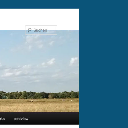
Suchen
nks
beatview