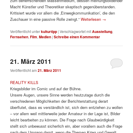
zum beherrschenden Massenmedium, dessen meinungsbildender
Macht Künstler und Theoretiker skeptisch gegenüberstanden.
Kritisiert wurde vor allem die ‚Einwegkommunikation’, die den
Zuschauer in eine passive Rolle zwingt.“
Weiterlesen
→
Veröffentlicht unter
kulturtipp
|
Verschlagwortet mit
Ausstellung
,
Fernsehen
,
Film
,
Medien
|
Schreibe einen Kommentar
21. März 2011
Veröffentlicht am
21. März 2011
REALITY KILLS
Kriegsbilder im Comic und auf der Bühne.
Unsere Augen, unsere Sinne werden heutzutage durch die
verschiedenen Möglichkeiten der Berichterstattung derart
überflutet, dass es verständlich ist, sich dem entziehen zu wollen
– vor allem weil mittlerweile jeder Amateur in der Lage ist, Bilder
leicht bearbeiten zu können. Die Frage nach Glaubwürdigkeit
stellt sich unbewusst sicherlich ein, aber vorallem auch die Frage
nach dem Umgang damit, wenn die Themen Krieg und Gewalt