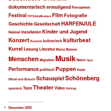
dokumentarisch
ermutigend
Fernsehen
Film
Festival
Fotografie
FETEdelaMusique
HARFENJULE
Geschichte
Gesellschaft
Kinder und Jugend
Installation
Heimat
Konzert
kulturbeat
kulinarisch
Konzerte
Kunst
Lesung
Literatur
Mainz
Malerei
Musik
Menschen
Natur
Migration
Oper
Puppen
Performance
politisch
Radio
Schöneberg
Schauspiel
Ritual und Brauch
Theater
Tanz
Video
spanisch
Vortrag
—————————————-
Dezember 2025