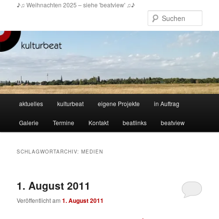
Zum
Zum
♪♫ Weihnachten 2025 – siehe 'beatview' ♫♪
primären
sekundären
Such
Inhalt
Inhalt
springen
springen
Hauptmenü
aktuelles
kulturbeat
eigene Projekte
in Auftrag
Galerie
Termine
Kontakt
beatlinks
beatview
SCHLAGWORTARCHIV:
MEDIEN
1. August 2011
Veröffentlicht am
1. August 2011