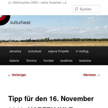
Zum
♪♫ Weihnachten 2025 – siehe 'beatview' ♫♪
primären
Such
Inhalt
springen
Hauptmenü
aktuelles
kulturbeat
eigene Projekte
in Auftrag
Galerie
Termine
Kontakt
beatlinks
beatview
Beitragsnavigation
←
Vorheriger
Nächster
→
Tipp für den 16. November