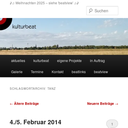
Zum
Zum
♪♫ Weihnachten 2025 – siehe 'beatview' ♫♪
primären
sekundären
Such
Inhalt
Inhalt
springen
springen
Hauptmenü
aktuelles
kulturbeat
eigene Projekte
in Auftrag
Galerie
Termine
Kontakt
beatlinks
beatview
SCHLAGWORTARCHIV:
TANZ
Beitragsnavigation
←
Ältere Beiträge
Neuere Beiträge
→
4./5. Februar 2014
1