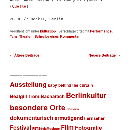
(
Quelle
)
20.30 // Dock11, Berlin
Veröffentlicht unter
kulturtipp
|
Verschlagwortet mit
Performance
,
Tanz
,
Theater
|
Schreibe einen Kommentar
Beitragsnavigation
←
Ältere Beiträge
Neuere Beiträge
→
———————————–
Ausstellung
baby behind the curtain
Berlinkultur
Beatgirl from Bacharach
besondere Orte
Bolivien
dokumentarisch
ermutigend
Fernsehen
Film
Festival
Fotografie
FETEdelaMusique