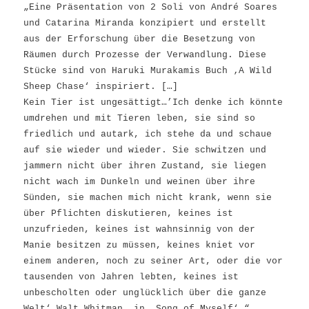
„Eine Präsentation von 2 Soli von André Soares
und Catarina Miranda konzipiert und erstellt
aus der Erforschung über die Besetzung von
Räumen durch Prozesse der Verwandlung. Diese
Stücke sind von Haruki Murakamis Buch ‚A Wild
Sheep Chase‘ inspiriert. […]
Kein Tier ist ungesättigt…’Ich denke ich könnte
umdrehen und mit Tieren leben, sie sind so
friedlich und autark, ich stehe da und schaue
auf sie wieder und wieder. Sie schwitzen und
jammern nicht über ihren Zustand, sie liegen
nicht wach im Dunkeln und weinen über ihre
Sünden, sie machen mich nicht krank, wenn sie
über Pflichten diskutieren, keines ist
unzufrieden, keines ist wahnsinnig von der
Manie besitzen zu müssen, keines kniet vor
einem anderen, noch zu seiner Art, oder die vor
tausenden von Jahren lebten, keines ist
unbescholten oder unglücklich über die ganze
Welt‘ Walt Whitman, in ‚Song of Myself‘.“