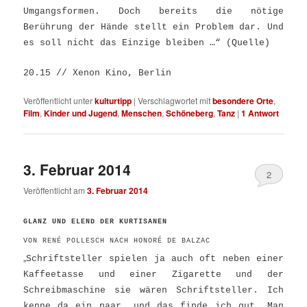
Umgangsformen. Doch bereits die nötige
Berührung der Hände stellt ein Problem dar. Und
es soll nicht das Einzige bleiben …“
(
Q
uelle
)
20.15 // Xenon Kino, Berlin
Veröffentlicht unter
kulturtipp
|
Verschlagwortet mit
besondere Orte
,
Film
,
Kinder und Jugend
,
Menschen
,
Schöneberg
,
Tanz
|
1
Antwort
3. Februar 2014
2
Veröffentlicht am
3. Februar 2014
GLANZ UND ELEND DER KURTISANEN
VON RENÉ POLLESCH NACH HONORÉ DE BALZAC
„
Schriftsteller spielen ja auch oft neben einer
Kaffeetasse und einer Zigarette und der
Schreibmaschine sie wären Schriftsteller. Ich
kenne da ein paar, und das finde ich gut. Man