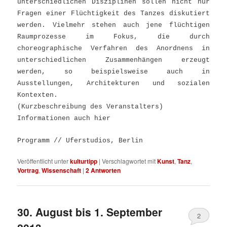
unterschiedlichen Disziplinen sollen nicht nur
Fragen einer Flüchtigkeit des Tanzes diskutiert
werden. Vielmehr stehen auch jene flüchtigen
Raumprozesse im Fokus, die durch
choreographische Verfahren des Anordnens in
unterschiedlichen Zusammenhängen erzeugt
werden, so beispielsweise auch in
Ausstellungen, Architekturen und sozialen
Kontexten.
(Kurzbeschreibung des Veranstalters)
Info
rmationen
auch
h
ier
Pro
g
ramm
// Uferstudios, Berlin
Veröffentlicht unter
kulturtipp
|
Verschlagwortet mit
Kunst
,
Tanz
,
Vortrag
,
Wissenschaft
|
2
Antworten
30. August bis 1. September
2