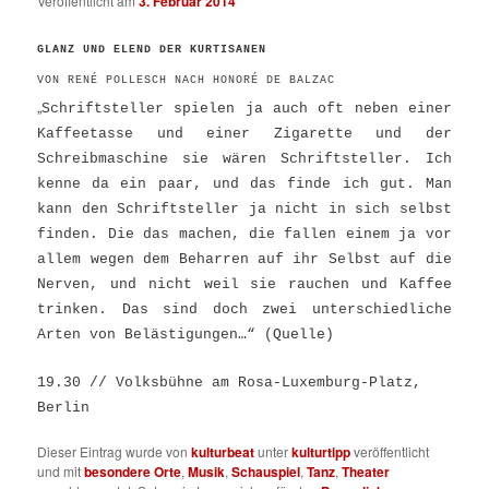
Veröffentlicht am
3. Februar 2014
GLANZ UND ELEND DER KURTISANEN
VON RENÉ POLLESCH NACH HONORÉ DE BALZAC
„
Schriftsteller spielen ja auch oft neben einer
Kaffeetasse und einer Zigarette und der
Schreibmaschine sie wären Schriftsteller. Ich
kenne da ein paar, und das finde ich gut. Man
kann den Schriftsteller ja nicht in sich selbst
finden. Die das machen, die fallen einem ja vor
allem wegen dem Beharren auf ihr Selbst auf die
Nerven, und nicht weil sie rauchen und Kaffee
trinken. Das sind doch zwei unterschiedliche
Arten von Belästigungen…“ (
Quelle
)
19.30 // Volksbühne am Rosa-Luxe
m
burg-Platz,
Berlin
Dieser Eintrag wurde von
kulturbeat
unter
kulturtipp
veröffentlicht
und mit
besondere Orte
,
Musik
,
Schauspiel
,
Tanz
,
Theater