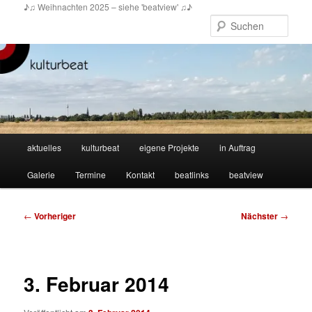
Zum
♪♫ Weihnachten 2025 – siehe 'beatview' ♫♪
primären
Such
Inhalt
springen
Hauptmenü
aktuelles
kulturbeat
eigene Projekte
in Auftrag
Galerie
Termine
Kontakt
beatlinks
beatview
Beitragsnavigation
←
Vorheriger
Nächster
→
3. Februar 2014