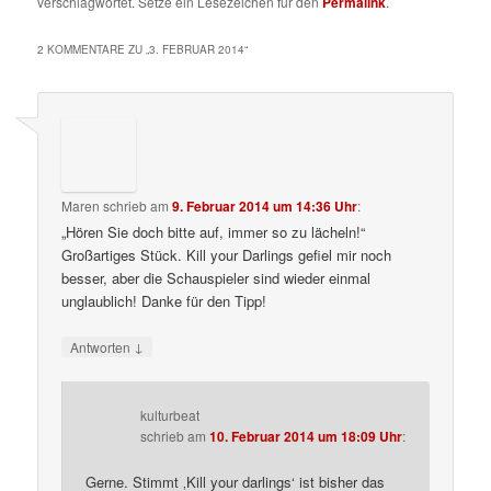
verschlagwortet. Setze ein Lesezeichen für den
Permalink
.
2 KOMMENTARE ZU „
3. FEBRUAR 2014
“
Maren
schrieb
am
9. Februar 2014 um 14:36 Uhr
:
„Hören Sie doch bitte auf, immer so zu lächeln!“
Großartiges Stück. Kill your Darlings gefiel mir noch
besser, aber die Schauspieler sind wieder einmal
unglaublich! Danke für den Tipp!
↓
Antworten
kulturbeat
schrieb
am
10. Februar 2014 um 18:09 Uhr
:
Gerne. Stimmt ‚Kill your darlings‘ ist bisher das