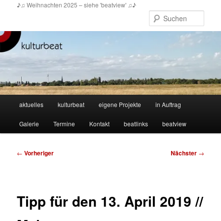
Zum
♪♫ Weihnachten 2025 – siehe 'beatview' ♫♪
primären
Such
Inhalt
springen
Hauptmenü
aktuelles
kulturbeat
eigene Projekte
in Auftrag
Galerie
Termine
Kontakt
beatlinks
beatview
Beitragsnavigation
←
Vorheriger
Nächster
→
Tipp für den 13. April 2019 //