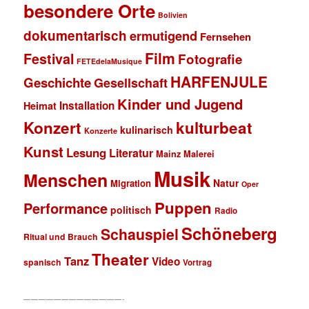
besondere Orte
Bolivien
dokumentarisch
ermutigend
Fernsehen
Film
Festival
Fotografie
FETEdelaMusique
HARFENJULE
Geschichte
Gesellschaft
Kinder und Jugend
Installation
Heimat
Konzert
kulturbeat
kulinarisch
Konzerte
Kunst
Lesung
Literatur
Mainz
Malerei
Musik
Menschen
Natur
Migration
Oper
Puppen
Performance
politisch
Radio
Schöneberg
Schauspiel
Ritual und Brauch
Theater
Tanz
Video
spanisch
Vortrag
—————————————-