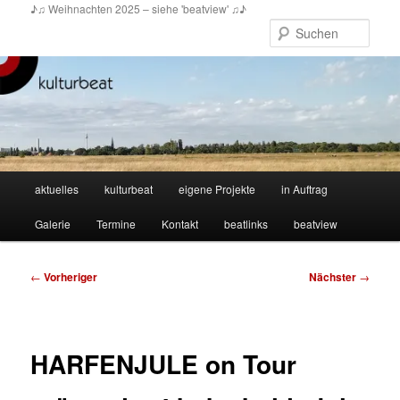
Zum
♪♫ Weihnachten 2025 – siehe 'beatview' ♫♪
primären
Such
Inhalt
springen
Hauptmenü
aktuelles
kulturbeat
eigene Projekte
in Auftrag
Galerie
Termine
Kontakt
beatlinks
beatview
Beitragsnavigation
←
Vorheriger
Nächster
→
HARFENJULE on Tour