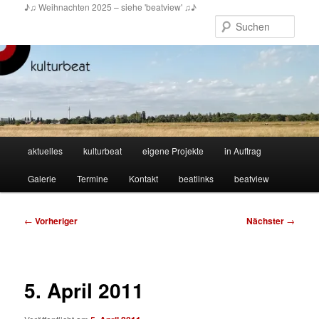
Zum
♪♫ Weihnachten 2025 – siehe 'beatview' ♫♪
primären
Such
Inhalt
springen
Hauptmenü
aktuelles
kulturbeat
eigene Projekte
in Auftrag
Galerie
Termine
Kontakt
beatlinks
beatview
Beitragsnavigation
←
Vorheriger
Nächster
→
5. April 2011