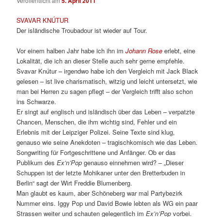
Veröffentlicht am
5. April 2011
SVAVAR KNÚTUR
Der isländische Troubadour ist wieder auf Tour.
Vor einem halben Jahr habe ich ihn im
Johann Rose
erlebt, eine
Lokalität, die ich an dieser Stelle auch sehr gerne empfehle.
Svavar Knútur – irgendwo habe ich den Vergleich mit Jack Black
gelesen – ist live charismatisch, witzig und leicht untersetzt, wie
man bei Herren zu sagen pflegt – der Vergleich trifft also schon
ins Schwarze.
Er singt auf englisch und isländisch über das Leben – verpatzte
Chancen, Menschen, die ihm wichtig sind, Fehler und ein
Erlebnis mit der Leipziger Polizei. Seine Texte sind klug,
genauso wie seine Anekdoten – tragischkomisch wie das Leben.
Songwriting für Fortgeschrittene und Anfänger. Ob er das
Publikum des
Ex’n’Pop
genauso einnehmen wird? – „Dieser
Schuppen ist der letzte Mohikaner unter den Bretterbuden in
Berlin“ sagt der Wirt Freddie Blumenberg.
Man glaubt es kaum, aber Schöneberg war mal Partybezirk
Nummer eins. Iggy Pop und David Bowie lebten als WG ein paar
Strassen weiter und schauten gelegentlich im
Ex’n’Pop
vorbei.