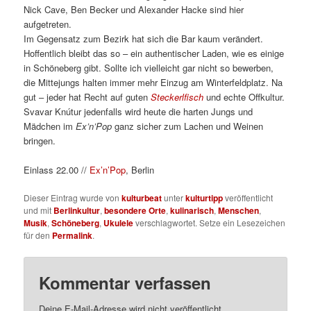
Nick Cave, Ben Becker und Alexander Hacke sind hier
aufgetreten.
Im Gegensatz zum Bezirk hat sich die Bar kaum verändert.
Hoffentlich bleibt das so – ein authentischer Laden, wie es einige
in Schöneberg gibt. Sollte ich vielleicht gar nicht so bewerben,
die Mittejungs halten immer mehr Einzug am Winterfeldplatz. Na
gut – jeder hat Recht auf guten
Steckerlfisch
und echte Offkultur.
Svavar Knútur jedenfalls wird heute die harten Jungs und
Mädchen im
Ex’n’Pop
ganz sicher zum Lachen und Weinen
bringen.
Einlass 22.00 //
Ex’n’Pop
, Berlin
Dieser Eintrag wurde von
kulturbeat
unter
kulturtipp
veröffentlicht
und mit
Berlinkultur
,
besondere Orte
,
kulinarisch
,
Menschen
,
Musik
,
Schöneberg
,
Ukulele
verschlagwortet. Setze ein Lesezeichen
für den
Permalink
.
Kommentar verfassen
Deine E-Mail-Adresse wird nicht veröffentlicht.