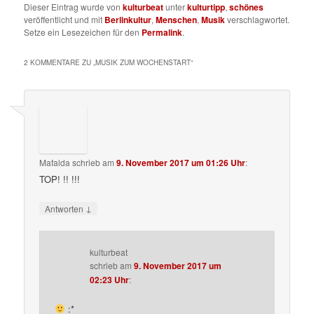
Dieser Eintrag wurde von
kulturbeat
unter
kulturtipp
,
schönes
veröffentlicht und mit
Berlinkultur
,
Menschen
,
Musik
verschlagwortet.
Setze ein Lesezeichen für den
Permalink
.
2 KOMMENTARE ZU „
MUSIK ZUM WOCHENSTART
“
Mafalda
schrieb
am
9. November 2017 um 01:26 Uhr
:
TOP! !! !!!
↓
Antworten
kulturbeat
schrieb
am
9. November 2017 um
02:23 Uhr
:
:*