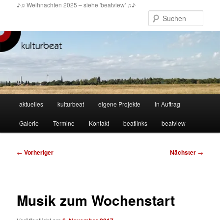
Zum
♪♫ Weihnachten 2025 – siehe 'beatview' ♫♪
primären
Such
Inhalt
springen
Hauptmenü
aktuelles
kulturbeat
eigene Projekte
in Auftrag
Galerie
Termine
Kontakt
beatlinks
beatview
Beitragsnavigation
←
Vorheriger
Nächster
→
Musik zum Wochenstart