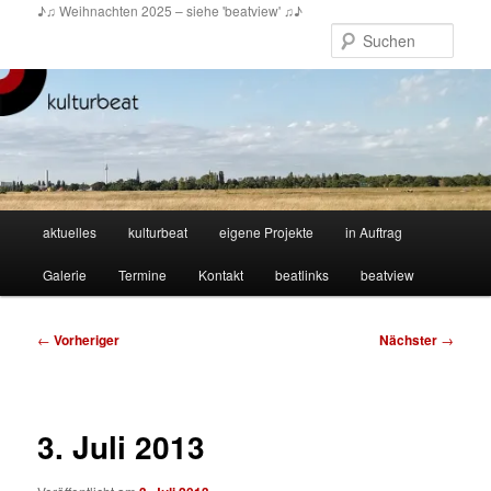
Zum
♪♫ Weihnachten 2025 – siehe 'beatview' ♫♪
primären
Such
Inhalt
springen
Hauptmenü
aktuelles
kulturbeat
eigene Projekte
in Auftrag
Galerie
Termine
Kontakt
beatlinks
beatview
Beitragsnavigation
←
Vorheriger
Nächster
→
3. Juli 2013