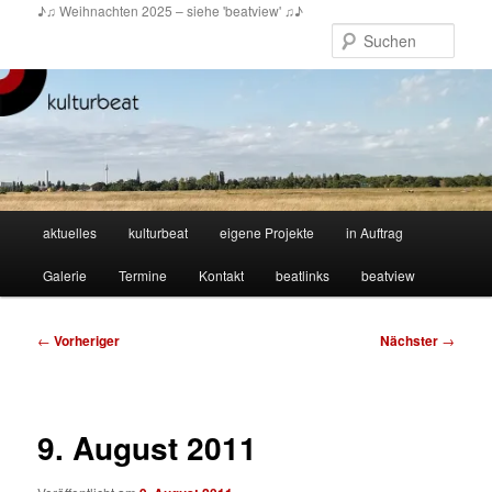
Zum
♪♫ Weihnachten 2025 – siehe 'beatview' ♫♪
primären
Such
Inhalt
springen
Hauptmenü
aktuelles
kulturbeat
eigene Projekte
in Auftrag
Galerie
Termine
Kontakt
beatlinks
beatview
Beitragsnavigation
←
Vorheriger
Nächster
→
9. August 2011