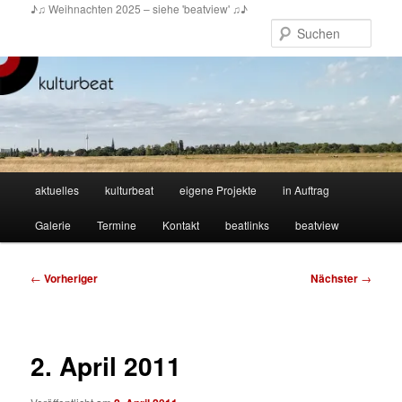
Zum
♪♫ Weihnachten 2025 – siehe 'beatview' ♫♪
primären
Such
Inhalt
springen
Hauptmenü
aktuelles
kulturbeat
eigene Projekte
in Auftrag
Galerie
Termine
Kontakt
beatlinks
beatview
Beitragsnavigation
←
Vorheriger
Nächster
→
2. April 2011