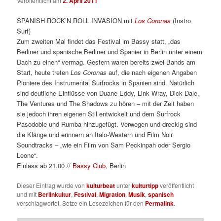
Veröffentlicht am
2. April 2011
SPANISH ROCK’N ROLL INVASION mit
Los Coronas
(Instro
Surf)
Zum zweiten Mal findet das Festival im Bassy statt, „das
Berliner und spanische Berliner und Spanier in Berlin unter einem
Dach zu einen“ vermag. Gestern waren bereits zwei Bands am
Start, heute treten
Los Coronas
auf, die nach eigenen Angaben
Pioniere des Instrumental Surfrocks in Spanien sind. Natürlich
sind deutliche Einflüsse von Duane Eddy, Link Wray, Dick Dale,
The Ventures und The Shadows zu hören – mit der Zeit haben
sie jedoch ihren eigenen Stil entwickelt und dem Surfrock
Pasodoble und Rumba hinzugefügt. Verwegen und dreckig sind
die Klänge und erinnern an Italo-Western und Film Noir
Soundtracks – „wie ein Film von Sam Peckinpah oder Sergio
Leone“.
Einlass ab 21.00 //
Bassy Club
, Berlin
Dieser Eintrag wurde von
kulturbeat
unter
kulturtipp
veröffentlicht
und mit
Berlinkultur
,
Festival
,
Migration
,
Musik
,
spanisch
verschlagwortet. Setze ein Lesezeichen für den
Permalink
.