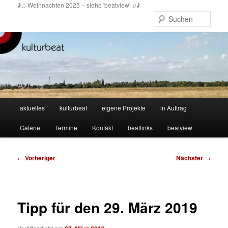
Zum
♪♫ Weihnachten 2025 – siehe 'beatview' ♫♪
primären
Such
Inhalt
springen
Hauptmenü
aktuelles
kulturbeat
eigene Projekte
in Auftrag
Galerie
Termine
Kontakt
beatlinks
beatview
Beitragsnavigation
←
Vorheriger
Nächster
→
Tipp für den 29. März 2019