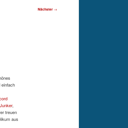
Nächster
→
chönes
 einfach
cord
 Junker
,
er treuen
blikum aus