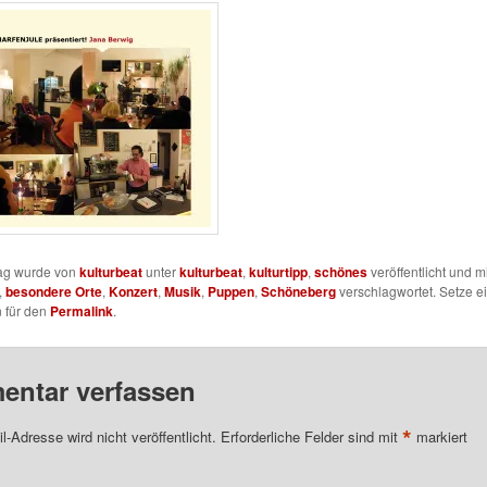
rag wurde von
kulturbeat
unter
kulturbeat
,
kulturtipp
,
schönes
veröffentlicht und mi
,
besondere Orte
,
Konzert
,
Musik
,
Puppen
,
Schöneberg
verschlagwortet. Setze e
 für den
Permalink
.
ntar verfassen
*
l-Adresse wird nicht veröffentlicht.
Erforderliche Felder sind mit
markiert