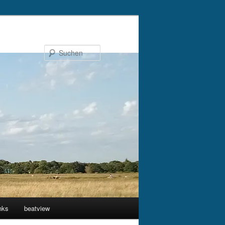
Suchen
nks
beatview