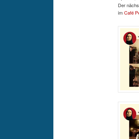
Der nächst
im
Café P