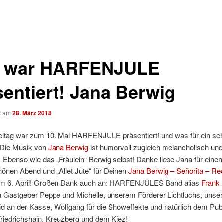
 war HARFENJULE
sentiert! Jana Berwig
ht am
28. März 2018
reitag war zum 10. Mal HARFENJULE präsentiert! und was für ein s
 Die Musik von
Jana Berwig
ist humorvoll zugleich melancholisch und
 Ebenso wie das „Fräulein“ Berwig selbst! Danke liebe Jana für einen
önen Abend und „Allet Jute“ für Deinen
Jana Berwig – Señorita – Re
m 6. April! Großen Dank auch an: HARFENJULES Band alias
Frank
n Gastgeber Peppe und Michelle, unserem Förderer Lichtluchs, unser
id an der Kasse, Wolfgang für die Showeffekte und natürlich dem Pu
riedrichshain, Kreuzberg und dem Kiez!