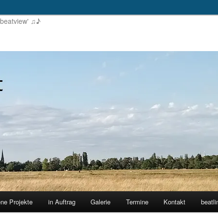
'beatview' ♫♪
ene Projekte
in Auftrag
Galerie
Termine
Kontakt
beatli