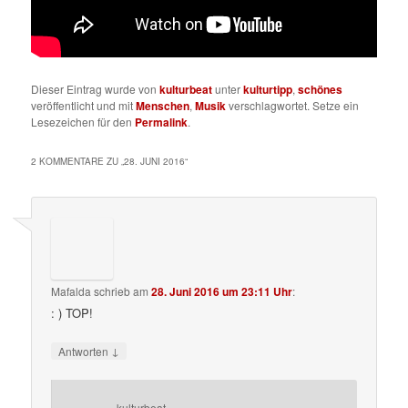
Dieser Eintrag wurde von
kulturbeat
unter
kulturtipp
,
schönes
veröffentlicht und mit
Menschen
,
Musik
verschlagwortet. Setze ein
Lesezeichen für den
Permalink
.
2 KOMMENTARE ZU „
28. JUNI 2016
“
Mafalda
schrieb
am
28. Juni 2016 um 23:11 Uhr
:
: ) TOP!
↓
Antworten
kulturbeat