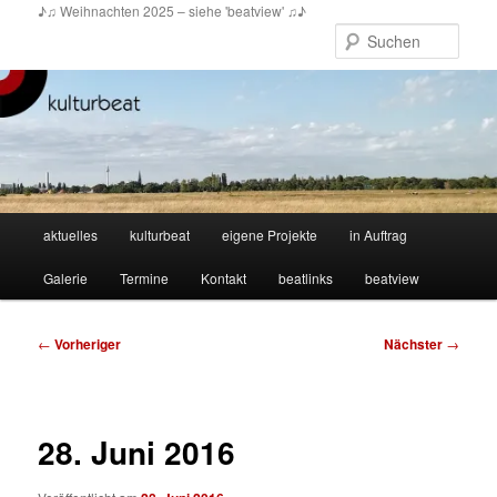
Zum
♪♫ Weihnachten 2025 – siehe 'beatview' ♫♪
primären
Such
Inhalt
springen
Hauptmenü
aktuelles
kulturbeat
eigene Projekte
in Auftrag
Galerie
Termine
Kontakt
beatlinks
beatview
Beitragsnavigation
←
Vorheriger
Nächster
→
28. Juni 2016