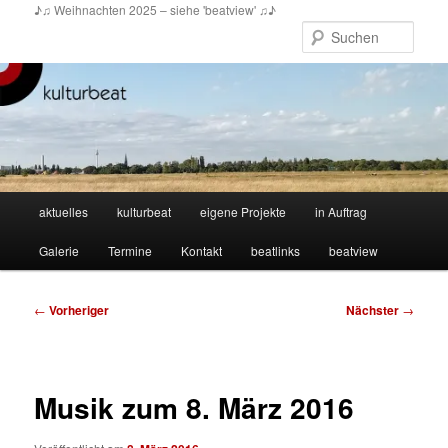
Zum
♪♫ Weihnachten 2025 – siehe 'beatview' ♫♪
primären
Such
Inhalt
springen
Hauptmenü
aktuelles
kulturbeat
eigene Projekte
in Auftrag
Galerie
Termine
Kontakt
beatlinks
beatview
Beitragsnavigation
←
Vorheriger
Nächster
→
Musik zum 8. März 2016