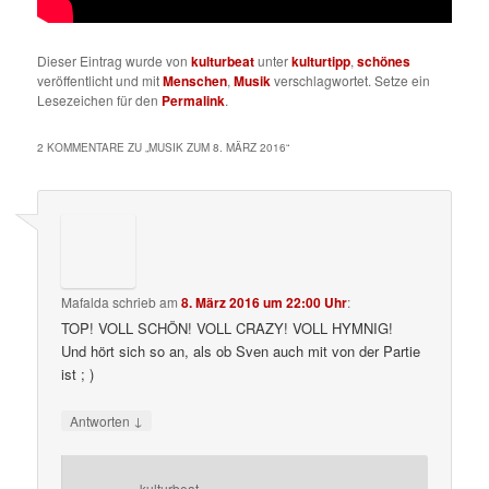
Dieser Eintrag wurde von
kulturbeat
unter
kulturtipp
,
schönes
veröffentlicht und mit
Menschen
,
Musik
verschlagwortet. Setze ein
Lesezeichen für den
Permalink
.
2 KOMMENTARE ZU „
MUSIK ZUM 8. MÄRZ 2016
“
Mafalda
schrieb
am
8. März 2016 um 22:00 Uhr
:
TOP! VOLL SCHÖN! VOLL CRAZY! VOLL HYMNIG!
Und hört sich so an, als ob Sven auch mit von der Partie
ist ; )
↓
Antworten
kulturbeat