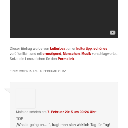
Dieser Eintrag wurde von
kulturbeat
unter
kulturtipp
,
schönes
veröffentlicht und mit
ermutigend
,
Menschen
,
Musik
verschlagwortet.
Setze ein Lesezeichen für den
Permalink
.
EIN KOMMENTAR ZU „
6. FEBRUAR 2015
“
Mafalda
schrieb
am
7. Februar 2015 um 00:24 Uhr
:
TOP!
„What’s going on….“, fragt man sich wirklich Tag für Tag!