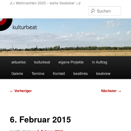
Zum
♪♫ Weihnachten 2025 – siehe 'beatview' ♫♪
primären
Such
Inhalt
springen
Hauptmenü
aktuelles
kulturbeat
eigene Projekte
in Auftrag
Galerie
Termine
Kontakt
beatlinks
beatview
Beitragsnavigation
←
Vorheriger
Nächster
→
6. Februar 2015