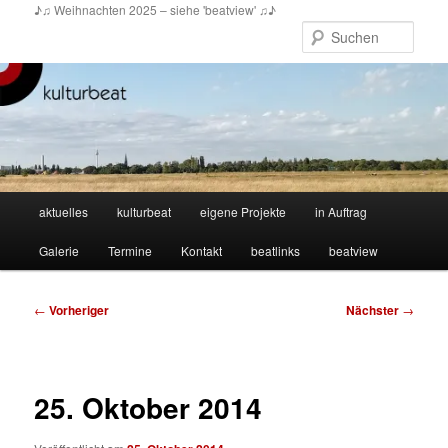
Zum
♪♫ Weihnachten 2025 – siehe 'beatview' ♫♪
primären
Such
Inhalt
springen
Hauptmenü
aktuelles
kulturbeat
eigene Projekte
in Auftrag
Galerie
Termine
Kontakt
beatlinks
beatview
Beitragsnavigation
←
Vorheriger
Nächster
→
25. Oktober 2014