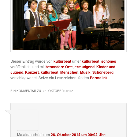
Dieser Eintrag wurde von
kulturbeat
unter
kulturbeat
,
schönes
veröffentlicht und mit
besondere Orte
,
ermutigend
,
Kinder und
Jugend
,
Konzert
,
kulturbeat
,
Menschen
,
Musik
,
Schöneberg
verschlagwortet. Setze ein Lesezeichen für den
Permalink
.
EIN KOMMENTAR ZU „
25. OKTOBER 2014
“
Mafalda
schrieb
am
26. Oktober 2014 um 00:04 Uhr
: