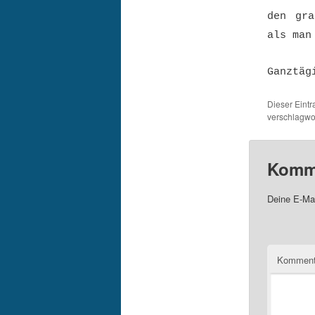
den gra
als man
Ganztäg
Dieser Eint
verschlagwor
Komme
Deine E-Mai
Komment