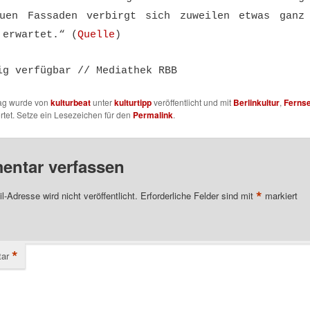
uen Fassaden verbirgt sich zuweilen etwas ganz
 erwartet.“ (
Quelle
)
ig verfügbar // Mediathek RBB
rag wurde von
kulturbeat
unter
kulturtipp
veröffentlicht und mit
Berlinkultur
,
Ferns
tet. Setze ein Lesezeichen für den
Permalink
.
ntar verfassen
*
l-Adresse wird nicht veröffentlicht.
Erforderliche Felder sind mit
markiert
*
ar