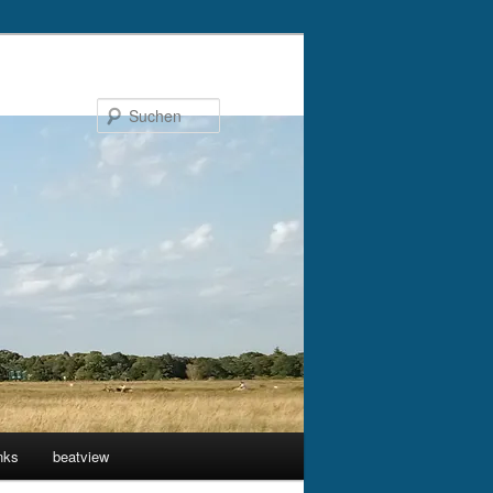
Suchen
nks
beatview