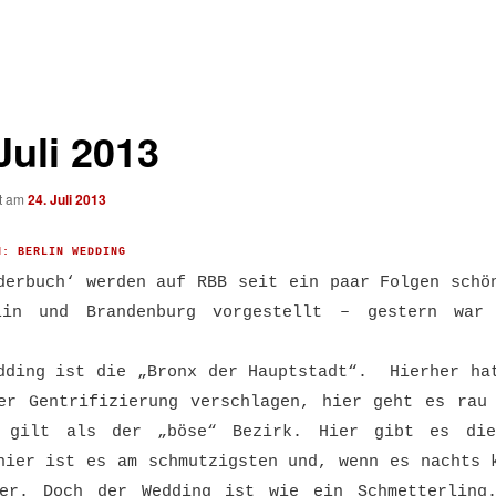
Juli 2013
ht am
24. Juli 2013
H: BERLIN WEDDING
derbuch‘ werden auf RBB seit ein paar Folgen schö
lin und Brandenburg vorgestellt – gestern war 
dding ist die „Bronx der Hauptstadt“. Hierher ha
er Gentrifizierung verschlagen, hier geht es rau
g gilt als der „böse“ Bezirk. Hier gibt es die
hier ist es am schmutzigsten und, wenn es nachts 
er. Doch der Wedding ist wie ein Schmetterling