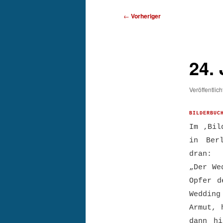
Beitragsnavigation
←
Vorheriger
24. 
Veröffentlic
BILDERBUC
Im ‚Bil
in Ber
dran:
„Der We
Opfer d
Weddin
Armut, 
dann hi