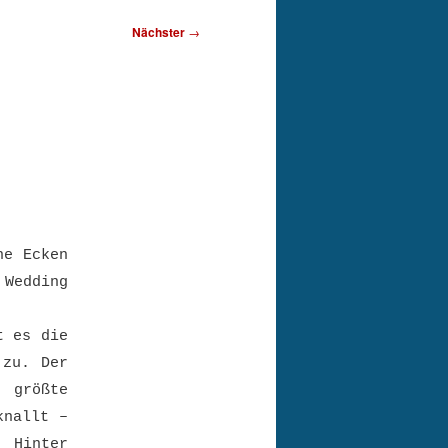
Nächster
→
ne Ecken
Wedding
t es die
 zu. Der
 größte
knallt –
. Hinter