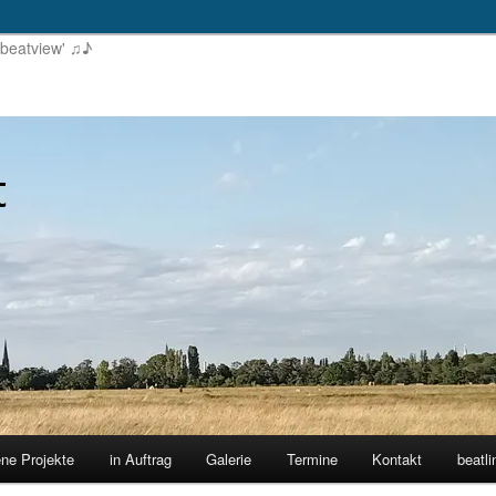
'beatview' ♫♪
ene Projekte
in Auftrag
Galerie
Termine
Kontakt
beatli