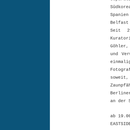
Südkor
Spanien
Belfast
Seit 2
Kurato
Göhler,
und Ver
einmal
Fotogra
soweit
Zaunpf
Berline
an der 
ab 19.0
EASTSID