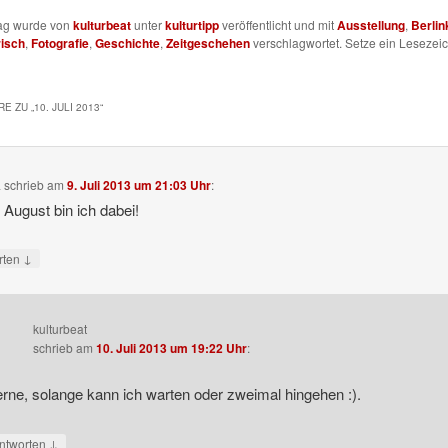
rag wurde von
kulturbeat
unter
kulturtipp
veröffentlicht und mit
Ausstellung
,
Berlin
isch
,
Fotografie
,
Geschichte
,
Zeitgeschehen
verschlagwortet. Setze ein Lesezeic
E ZU „
10. JULI 2013
“
a
schrieb
am
9. Juli 2013 um 21:03 Uhr
:
m August bin ich dabei!
↓
rten
kulturbeat
schrieb
am
10. Juli 2013 um 19:22 Uhr
:
rne, solange kann ich warten oder zweimal hingehen :).
↓
ntworten