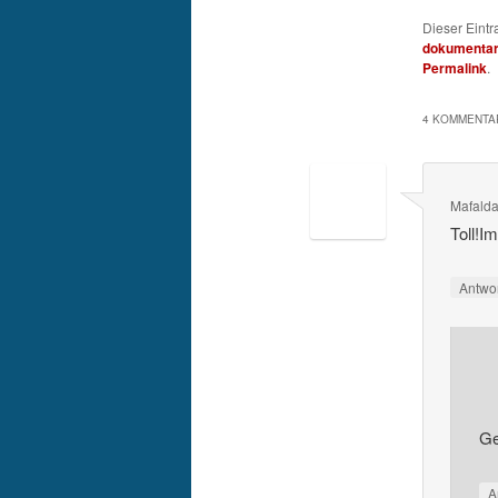
Dieser Eint
dokumentar
Permalink
.
4 KOMMENTAR
Mafald
Toll!I
Antwo
Ge
A