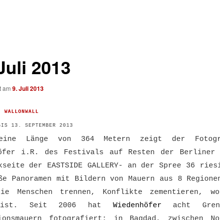
Juli 2013
ht am
9. Juli 2013
G:
WALLONWALL
BIS 13. SEPTEMBER 2013
eine Länge von 364 Metern zeigt der Fotog
öfer i.R. des Festivals auf Resten der Berliner
kseite der EASTSIDE GALLERY- an der Spree 36 ries
ße Panoramen mit Bildern von Mauern aus 8 Regione
die Menschen trennen, Konflikte zementieren, wo
 ist. Seit 2006 hat
Wiedenhöfer
acht Gre
ionsmauern fotografiert: in Bagdad, zwischen N