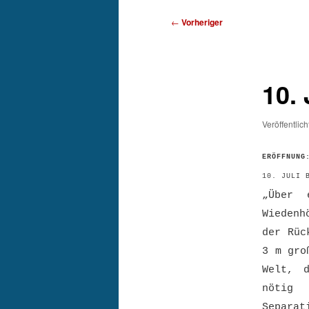
Beitragsnavigation
←
Vorheriger
10. 
Veröffentlic
ERÖFFNUN
10. JULI 
„Über 
Wiedenh
der Rüc
3 m gro
Welt, 
nötig
Separat