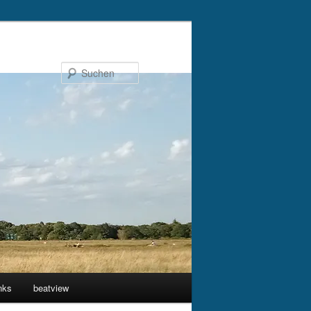
Suchen
nks
beatview