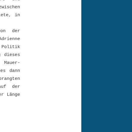
wischen
iete, in
von der
drienne
 Politik
g dieses
 Mauer-
 es dann
rangten
auf der
er Länge