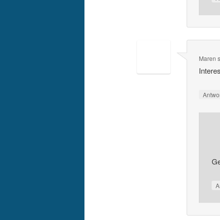
Maren
Intere
Antwo
Ge
A