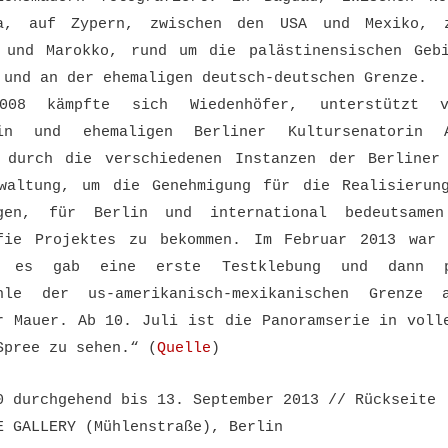
ea, auf Zypern, zwischen den USA und Mexiko, z
 und Marokko, rund um die palästinensischen Geb
 und an der ehemaligen deutsch-deutschen Grenze.
008 kämpfte sich Wiedenhöfer, unterstützt 
rin und ehemaligen Berliner Kultursenatorin A
 durch die verschiedenen Instanzen der Berliner
waltung, um die Genehmigung für die Realisierun
igen, für Berlin und international bedeutsamen
fie Projektes zu bekommen. Im Februar 2013 war
, es gab eine erste Testklebung und dann p
ähle der us-amerikanisch-mexikanischen Grenze 
r Mauer. Ab 10. Juli ist die Panoramserie in voll
Spree zu sehen.“ (
Quelle
)
0 durchgehend bis 13. September 2013 // Rückseite
E GALLERY (Mühlenstraße), Berlin