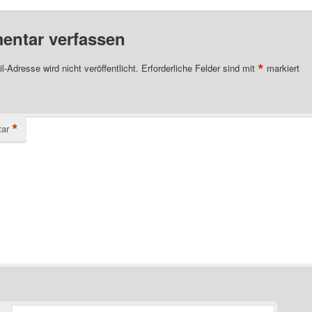
ntar verfassen
*
l-Adresse wird nicht veröffentlicht.
Erforderliche Felder sind mit
markiert
*
ar