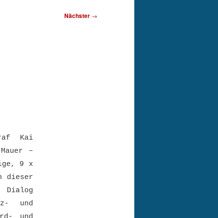
Nächster
→
raf Kai
 Mauer –
ige, 9 x
n dieser
 Dialog
nz- und
ord- und