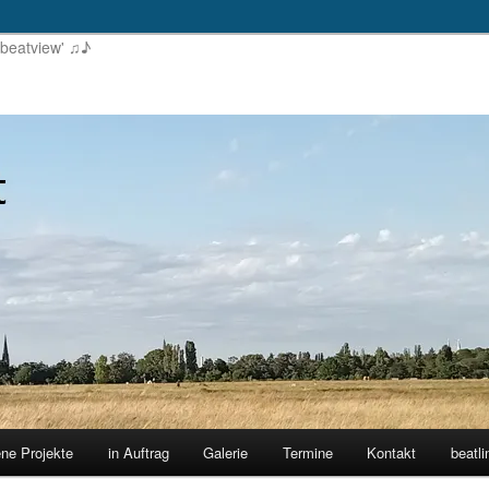
'beatview' ♫♪
ene Projekte
in Auftrag
Galerie
Termine
Kontakt
beatli