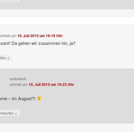
schrieb
am
10. Juli 2013 um 16:19 Uhr
:
ssant! Da gehen wir zusammen hin, ja?
↓
rten
kulturbeat
schrieb
am
10. Juli 2013 um 19:23 Uhr
:
rne – im August?!
↓
ntworten