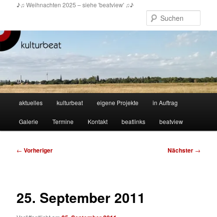
Zum
♪♫ Weihnachten 2025 – siehe 'beatview' ♫♪
primären
Such
Inhalt
springen
Hauptmenü
aktuelles
kulturbeat
eigene Projekte
in Auftrag
Galerie
Termine
Kontakt
beatlinks
beatview
Beitragsnavigation
←
Vorheriger
Nächster
→
25. September 2011