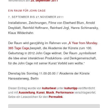
Veröffentlicht am
25. September 2011
EIN RAUM FÜR JOHN CAGE
7. SEPTEMBER BIS 27.NOVEMBER 2011
Installationen, Zeichnungen, Filme von Eberhard Blum, Arnold
Dreyblatt, Reinhild Hoffmann, Reinhard Jirgl, Hanns Schimansky,
Klaus Wildenhahn
Der Raum wird ganzjährig im Rahmen von „
A Year from Monday.
365 Tage Cage
„bespielt, die Akademie der Künste zum 100.
Geburtstag in 2012 John Cage widmet. Der Raum „symbolisiert
die Idee einer interaktiven Produktions- und Denkgemeinschaft,
für die John Cage mit seiner Kunst Vorbild sein wollte.“
Dienstag bis Sonntag 11.00-20.00 // Akademie der Künste
Hanseatenweg, Berlin
Dieser Eintrag wurde von
kulturbeat
unter
kulturtipp
veröffentlicht
und mit
Ausstellung
,
Kunst
,
Musik
,
Performance
verschlagwortet.
Setze ein Lesezeichen für den
Permalink
.