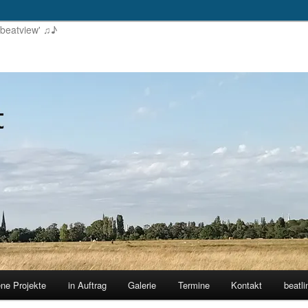
'beatview' ♫♪
ene Projekte
in Auftrag
Galerie
Termine
Kontakt
beatli