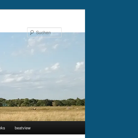
Suchen
nks
beatview