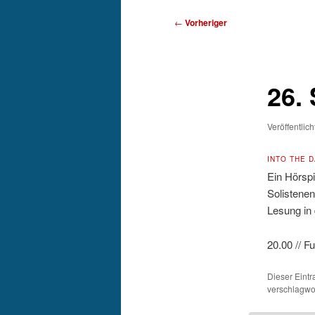
Beitragsnavigation
←
Vorheriger
26.
Veröffentlic
INTO THE D
Ein Hörsp
Solistenen
Lesung in
20.00 // F
Dieser Eint
verschlagwor