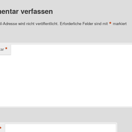
ntar verfassen
*
l-Adresse wird nicht veröffentlicht.
Erforderliche Felder sind mit
markiert
*
ar
*