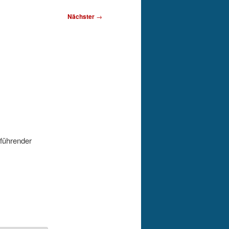
Nächster
→
nführender