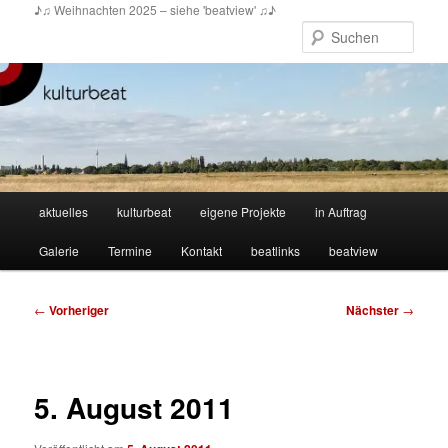
Zum
♪♫ Weihnachten 2025 – siehe 'beatview' ♫♪
primären
Such
Inhalt
springen
Hauptmenü
aktuelles
kulturbeat
eigene Projekte
in Auftrag
Galerie
Termine
Kontakt
beatlinks
beatview
Beitragsnavigation
←
Vorheriger
Nächster
→
5. August 2011