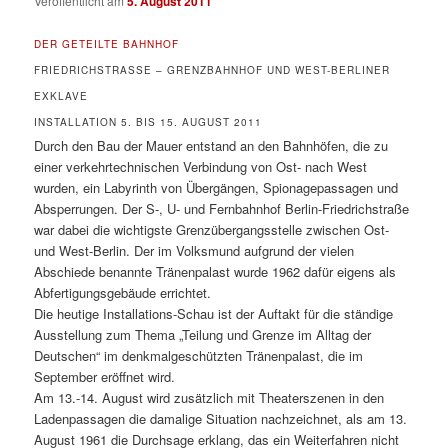
Veröffentlicht am
5. August 2011
DER GETEILTE BAHNHOF
FRIEDRICHSTRASSE – GRENZBAHNHOF UND WEST-BERLINER
EXKLAVE
INSTALLATION 5. BIS 15. AUGUST 2011
Durch den Bau der Mauer entstand an den Bahnhöfen, die zu
einer verkehrtechnischen Verbindung von Ost- nach West
wurden, ein Labyrinth von Übergängen, Spionagepassagen und
Absperrungen. Der S-, U- und Fernbahnhof Berlin-Friedrichstraße
war dabei die wichtigste Grenzübergangsstelle zwischen Ost-
und West-Berlin. Der im Volksmund aufgrund der vielen
Abschiede benannte Tränenpalast wurde 1962 dafür eigens als
Abfertigungsgebäude errichtet.
Die heutige Installations-Schau ist der Auftakt für die ständige
Ausstellung zum Thema „Teilung und Grenze im Alltag der
Deutschen“ im denkmalgeschützten Tränenpalast, die im
September eröffnet wird.
Am 13.-14. August wird zusätzlich mit Theaterszenen in den
Ladenpassagen die damalige Situation nachzeichnet, als am 13.
August 1961 die Durchsage erklang, das ein Weiterfahren nicht