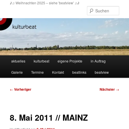
Zum
♪♫ Weihnachten 2025 – siehe 'beatview' ♫♪
primären
Such
Inhalt
springen
Hauptmenü
aktuelles
kulturbeat
eigene Projekte
in Auftrag
Galerie
Termine
Kontakt
beatlinks
beatview
Beitragsnavigation
←
Vorheriger
Nächster
→
8. Mai 2011 // MAINZ