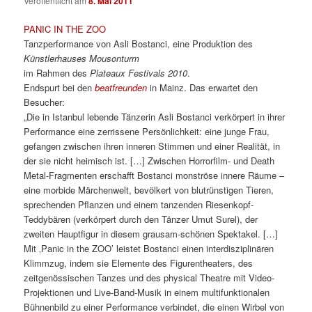
Veröffentlicht am
8. Mai 2011
PANIC IN THE ZOO
Tanzperformance von Asli Bostanci, eine Produktion des
Künstlerhauses Mousonturm
im Rahmen des
Plateaux Festivals 2010
.
Endspurt bei den
beatfreunden
in Mainz. Das erwartet den
Besucher:
„Die in Istanbul lebende Tänzerin Asli Bostanci verkörpert in ihrer
Performance eine zerrissene Persönlichkeit: eine junge Frau,
gefangen zwischen ihren inneren Stimmen und einer Realität, in
der sie nicht heimisch ist. […] Zwischen Horrorfilm- und Death
Metal-Fragmenten erschafft Bostanci monströse innere Räume –
eine morbide Märchenwelt, bevölkert von blutrünstigen Tieren,
sprechenden Pflanzen und einem tanzenden Riesenkopf-
Teddybären (verkörpert durch den Tänzer Umut Surel), der
zweiten Hauptfigur in diesem grausam-schönen Spektakel. […]
Mit ‚Panic in the ZOO’ leistet Bostanci einen interdisziplinären
Klimmzug, indem sie Elemente des Figurentheaters, des
zeitgenössischen Tanzes und des physical Theatre mit Video-
Projektionen und Live-Band-Musik in einem multifunktionalen
Bühnenbild zu einer Performance verbindet, die einen Wirbel von