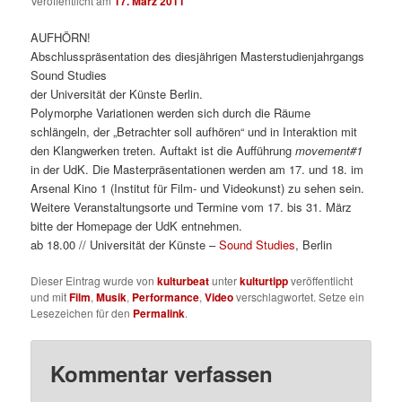
Veröffentlicht am
17. März 2011
AUFHÖRN!
Abschlusspräsentation des diesjährigen Masterstudienjahrgangs
Sound Studies
der Universität der Künste Berlin.
Polymorphe Variationen werden sich durch die Räume
schlängeln, der „Betrachter soll aufhören“ und in Interaktion mit
den Klangwerken treten. Auftakt ist die Aufführung
movement#1
in der UdK. Die Masterpräsentationen werden am 17. und 18. im
Arsenal Kino 1 (Institut für Film- und Videokunst) zu sehen sein.
Weitere Veranstaltungsorte und Termine vom 17. bis 31. März
bitte der Homepage der UdK entnehmen.
ab 18.00 // Universität der Künste –
Sound Studies
, Berlin
Dieser Eintrag wurde von
kulturbeat
unter
kulturtipp
veröffentlicht
und mit
Film
,
Musik
,
Performance
,
Video
verschlagwortet. Setze ein
Lesezeichen für den
Permalink
.
Kommentar verfassen