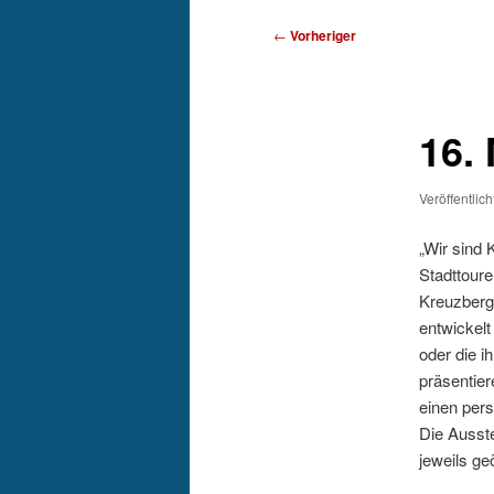
Beitragsnavigation
←
Vorheriger
16.
Veröffentlic
„Wir sind 
Stadttoure
Kreuzberg
entwickelt
oder die i
präsentier
einen pers
Die Ausste
jeweils ge