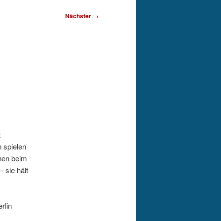
Nächster
→
z
n spielen
chen beim
 sie hält
erlin