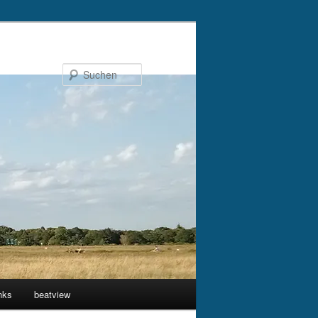
Suchen
nks
beatview