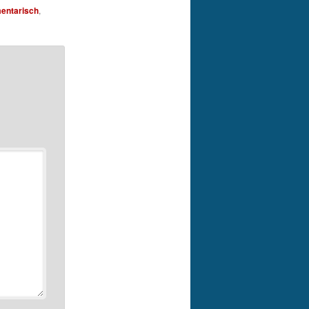
entarisch
,