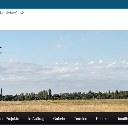
'beatview' ♫♪
ene Projekte
in Auftrag
Galerie
Termine
Kontakt
beatli