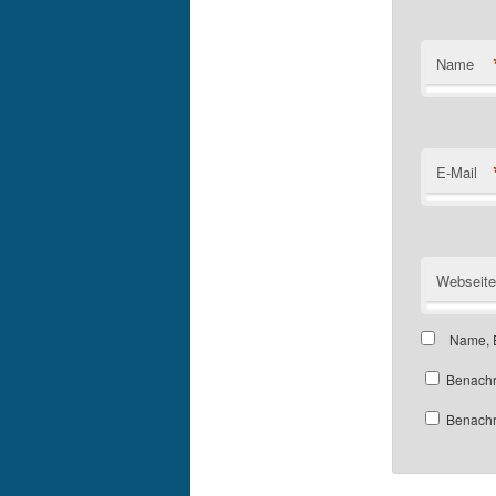
Name
E-Mail
Webseite
Name, E
Benachr
Benachri