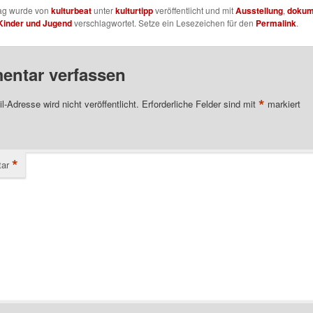
rag wurde von
kulturbeat
unter
kulturtipp
veröffentlicht und mit
Ausstellung
,
dokum
Kinder und Jugend
verschlagwortet. Setze ein Lesezeichen für den
Permalink
.
ntar verfassen
*
l-Adresse wird nicht veröffentlicht.
Erforderliche Felder sind mit
markiert
*
ar