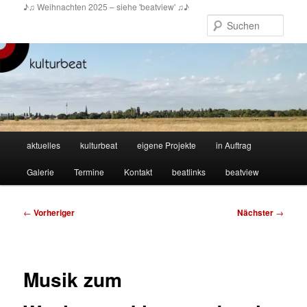
Zum
♪♫ Weihnachten 2025 – siehe 'beatview' ♫♪
primären
Such
Inhalt
springen
Hauptmenü
aktuelles
kulturbeat
eigene Projekte
in Auftrag
Galerie
Termine
Kontakt
beatlinks
beatview
Beitragsnavigation
←
Vorheriger
Nächster
→
Musik zum