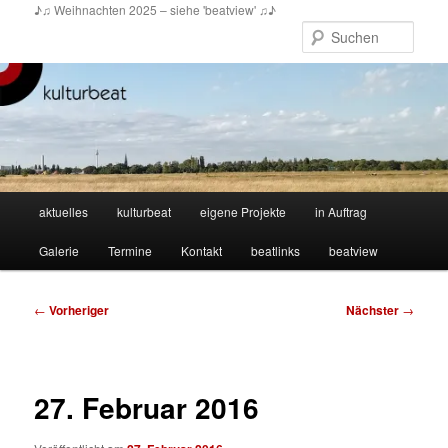
Zum
♪♫ Weihnachten 2025 – siehe 'beatview' ♫♪
primären
Such
Inhalt
springen
Hauptmenü
aktuelles
kulturbeat
eigene Projekte
in Auftrag
Galerie
Termine
Kontakt
beatlinks
beatview
Beitragsnavigation
←
Vorheriger
Nächster
→
27. Februar 2016