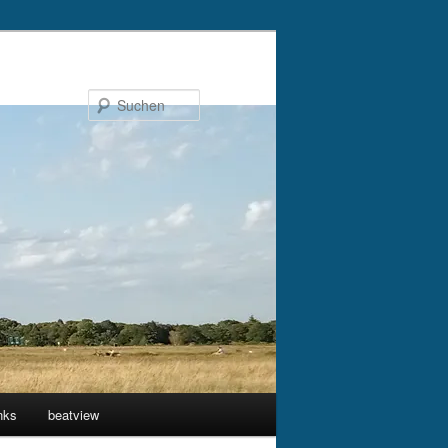
Suchen
nks
beatview