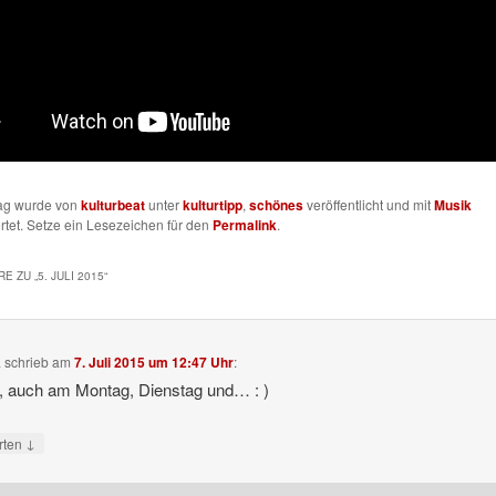
rag wurde von
kulturbeat
unter
kulturtipp
,
schönes
veröffentlicht und mit
Musik
tet. Setze ein Lesezeichen für den
Permalink
.
E ZU „
5. JULI 2015
“
a
schrieb
am
7. Juli 2015 um 12:47 Uhr
:
, auch am Montag, Dienstag und… : )
↓
rten