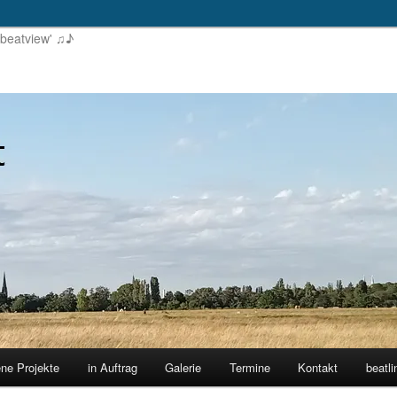
'beatview' ♫♪
ene Projekte
in Auftrag
Galerie
Termine
Kontakt
beatli