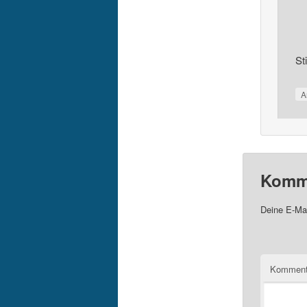
St
A
Komme
Deine E-Mai
Komment