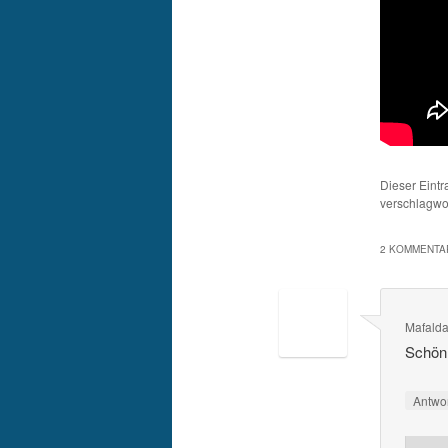
Dieser Eint
verschlagwor
2 KOMMENTAR
Mafald
Schön
Antwo