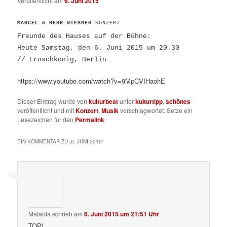
Veröffentlicht am
6. Juni 2015
MARCEL & HERR WIESNER
KONZERT
Freunde des Hauses auf der Bühne:
Heute Samstag, den 6. Juni 2015 um 20.30
//
Froschkönig
, Berlin
https://www.youtube.com/watch?v=9MpCVIHaohE
Dieser Eintrag wurde von
kulturbeat
unter
kulturtipp
,
schönes
veröffentlicht und mit
Konzert
,
Musik
verschlagwortet. Setze ein
Lesezeichen für den
Permalink
.
EIN KOMMENTAR ZU „
6. JUNI 2015
“
Mafalda
schrieb
am
6. Juni 2015 um 21:51 Uhr
:
TOP!