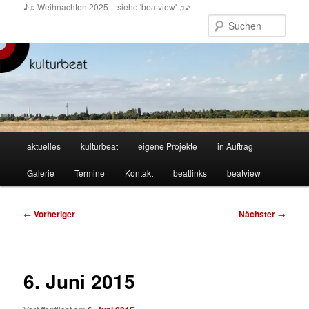
Zum
♪♫ Weihnachten 2025 – siehe 'beatview' ♫♪
primären
Such
Inhalt
springen
Hauptmenü
aktuelles
kulturbeat
eigene Projekte
in Auftrag
Galerie
Termine
Kontakt
beatlinks
beatview
Beitragsnavigation
←
Vorheriger
Nächster
→
6. Juni 2015