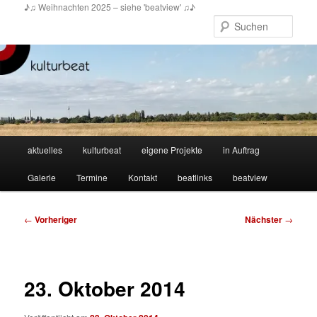
Zum
♪♫ Weihnachten 2025 – siehe 'beatview' ♫♪
primären
Such
Inhalt
springen
Hauptmenü
aktuelles
kulturbeat
eigene Projekte
in Auftrag
Galerie
Termine
Kontakt
beatlinks
beatview
Beitragsnavigation
←
Vorheriger
Nächster
→
23. Oktober 2014