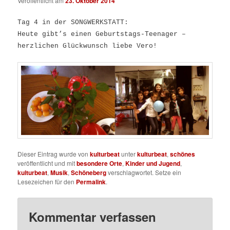
Veröffentlicht am
23. Oktober 2014
Tag 4 in der SONGWERKSTATT:
Heute gibt’s einen Geburtstags-Teenager –
herzlichen Glückwunsch liebe Vero!
Dieser Eintrag wurde von
kulturbeat
unter
kulturbeat
,
schönes
veröffentlicht und mit
besondere Orte
,
Kinder und Jugend
,
kulturbeat
,
Musik
,
Schöneberg
verschlagwortet. Setze ein
Lesezeichen für den
Permalink
.
Kommentar verfassen