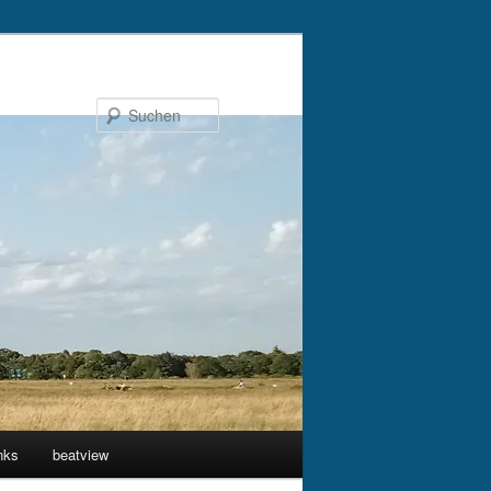
Suchen
nks
beatview