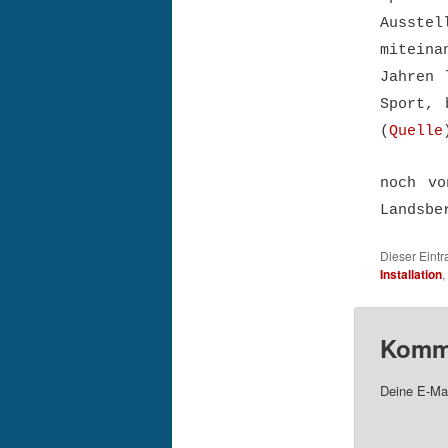
Ausstel
miteina
Jahren 
Sport, 
(
Quelle
noch vo
Landsbe
Dieser Eint
Installation
,
Komme
Deine E-Mai