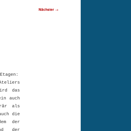
Nächster
→
 Etagen:
Ateliers
ird das
ein auch
rär als
auch die
dem der
end der