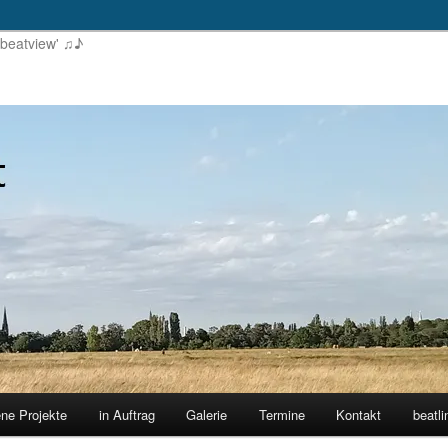
'beatview' ♫♪
ene Projekte
in Auftrag
Galerie
Termine
Kontakt
beatli