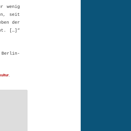
ur wenig
en, seit
eben der
nt.
[…]“
 Berlin-
kultur
,