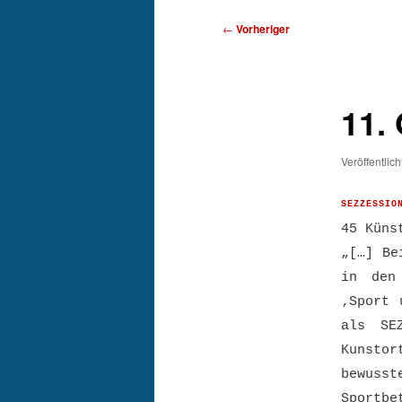
Beitragsnavigation
←
Vorheriger
11.
Veröffentlic
SEZZESSIO
45 Küns
„[…] Be
in den
‚
Sport 
als SE
Kunstor
bewuss
Sportb