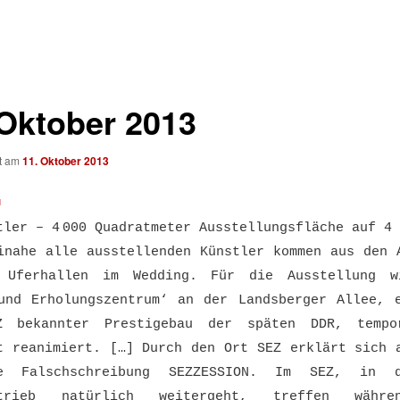
 Oktober 2013
ht am
11. Oktober 2013
N
tler – 4 000 Quadratmeter Ausstellungsfläche auf 4
inahe alle ausstellenden Künstler kommen aus den 
 Uferhallen im Wedding. Für die Ausstellung w
und Erholungszentrum‘ an der Landsberger Allee, 
Z bekannter Prestigebau der späten DDR, tempo
t reanimiert. […] Durch den Ort SEZ erklärt sich 
te Falschschreibung SEZZESSION. Im SEZ, in 
etrieb natürlich weitergeht, treffen währ