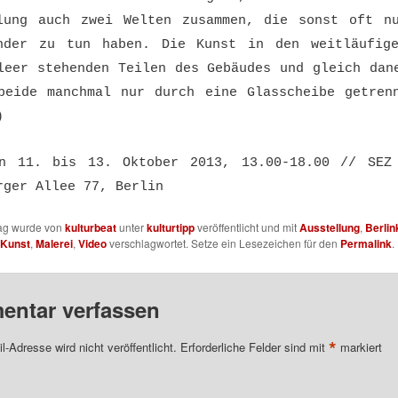
lung auch zwei Welten zusammen, die sonst oft n
nder zu tun haben. Die Kunst in den weitläufig
leer stehenden Teilen des Gebäudes und gleich dan
beide manchmal nur durch eine Glasscheibe getren
)
n 11. bis 13. Oktober 2013, 13.00-18.00 // SEZ
rger Allee 77, Berlin
rag wurde von
kulturbeat
unter
kulturtipp
veröffentlicht und mit
Ausstellung
,
Berlin
Kunst
,
Malerei
,
Video
verschlagwortet. Setze ein Lesezeichen für den
Permalink
.
ntar verfassen
*
l-Adresse wird nicht veröffentlicht.
Erforderliche Felder sind mit
markiert