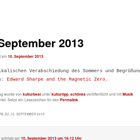
 September 2013
ht am
10. September 2013
ikalischen Verabschiedung des Sommers und Begrüßun
es:
Edward Sharpe and the Magnetic Zero
.
rag wurde von
kulturbeat
unter
kulturtipp
,
schönes
veröffentlicht und mit
Musik
tet. Setze ein Lesezeichen für den
Permalink
.
E ZU „
10. SEPTEMBER 2013
“
a
schrieb
am
10. September 2013 um 16:12 Uhr
: