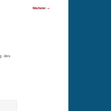
Nächster
→
g des