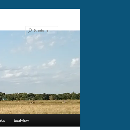
Suchen
nks
beatview