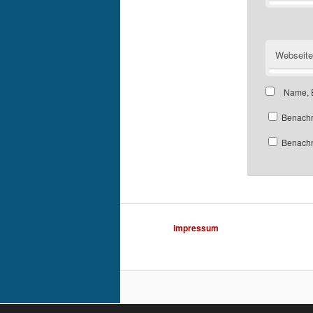
Webseite
Name, E
Benachr
Benachri
impressum