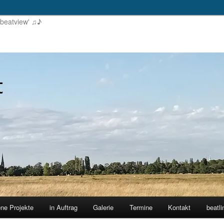
'beatview' ♫♪
ene Projekte
in Auftrag
Galerie
Termine
Kontakt
beatli