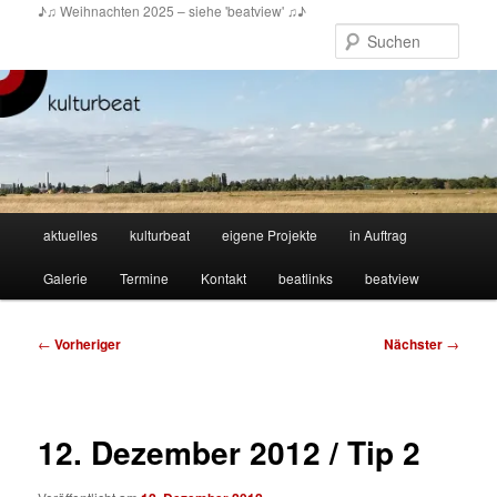
Zum
♪♫ Weihnachten 2025 – siehe 'beatview' ♫♪
primären
Such
Inhalt
springen
Hauptmenü
aktuelles
kulturbeat
eigene Projekte
in Auftrag
Galerie
Termine
Kontakt
beatlinks
beatview
Beitragsnavigation
←
Vorheriger
Nächster
→
12. Dezember 2012 / Tip 2