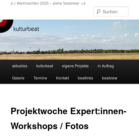
Zum
♪♫ Weihnachten 2025 – siehe 'beatview' ♫♪
primären
Such
Inhalt
springen
Hauptmenü
aktuelles
kulturbeat
eigene Projekte
in Auftrag
Galerie
Termine
Kontakt
beatlinks
beatview
Projektwoche Expert:innen-
Workshops / Fotos