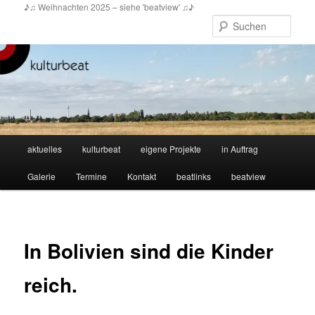
Zum
♪♫ Weihnachten 2025 – siehe 'beatview' ♫♪
primären
Such
Inhalt
springen
Hauptmenü
aktuelles
kulturbeat
eigene Projekte
in Auftrag
Galerie
Termine
Kontakt
beatlinks
beatview
In Bolivien sind die Kinder
reich.