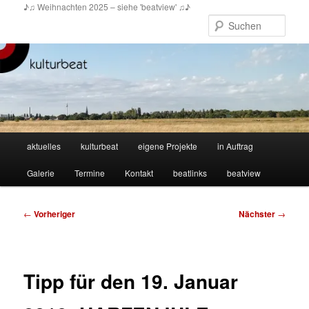
Zum
♪♫ Weihnachten 2025 – siehe 'beatview' ♫♪
primären
Such
Inhalt
springen
Hauptmenü
aktuelles
kulturbeat
eigene Projekte
in Auftrag
Galerie
Termine
Kontakt
beatlinks
beatview
Beitragsnavigation
←
Vorheriger
Nächster
→
Tipp für den 19. Januar