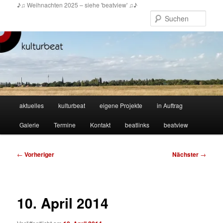
Zum
♪♫ Weihnachten 2025 – siehe 'beatview' ♫♪
primären
Such
Inhalt
springen
Hauptmenü
aktuelles
kulturbeat
eigene Projekte
in Auftrag
Galerie
Termine
Kontakt
beatlinks
beatview
Beitragsnavigation
←
Vorheriger
Nächster
→
10. April 2014