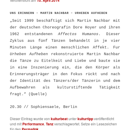
Veröffentlicht am
10. April 2014
UNS ERINNERN – MARTIN NACHBAR – URHEBEN AUFHEBEN
„Seit 1999 beschäftigt sich Martin Nachbar mit
der deutschen Choreografin Dore Hoyer und ihren
1962 entstandenen
Affectos Humanos
. Dieser
Zyklus aus fünf Tänzen behandelt in je vier
Minuten Länge einen menschlichen Affekt. Fur
Urheben Aufheben
rekonstruierte Martin Nachbar
die Tänze zu Eitelkeit und Liebe und baute sie
in eine Inszenierung ein, die den Körper als
Erinnerungsträger in den Fokus rückt und nach
der Identität des Tänzers/der Tänzerin und dem
Aufbewahren als kulturstiftende Tätigkeit
fragt.“ (
Quelle
)
20.30 // Sophiensaele, Berlin
Dieser Eintrag wurde von
kulturbeat
unter
kulturtipp
veröffentlicht
und mit
Performance
,
Tanz
verschlagwortet. Setze ein Lesezeichen
für den
Permalink
.