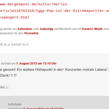
www.morgenpost.de/kultur/berlin-
article118762416/Iggy-Pop-ist-der-Extremsportler-u
ksaengern.html
rag wurde von
kulturbeat
unter
kulturtipp
veröffentlicht und mit
Konzert
,
Musik
vers
esezeichen für den
Permalink
.
E ZU „
6. AUGUST 2013
“
a
schrieb
am
7. August 2013 um 13:10 Uhr
:
t gerockt! Ein weitere Höhepunkt in den“ Konzerten meines Lebens“
Dank! !! !!!
↓
rten
kulturbeat
schrieb
am
8. August 2013 um 10:47 Uhr
: