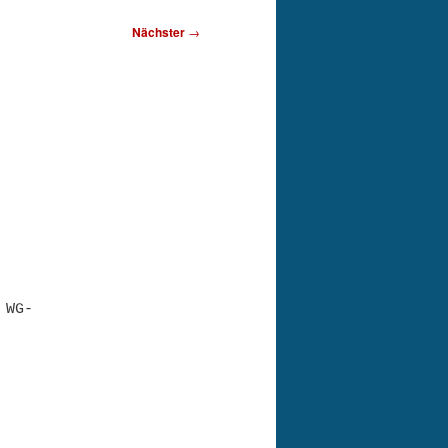
Nächster
→
 WG-