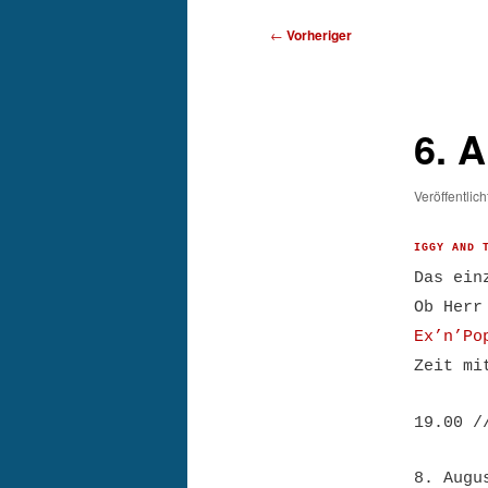
Beitragsnavigation
←
Vorheriger
6. 
Veröffentlic
IGGY AND 
Das ein
Ob Herr
Ex’n’Po
Zeit mi
19.00 /
8. Augu