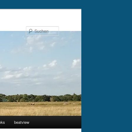
Suchen
nks
beatview