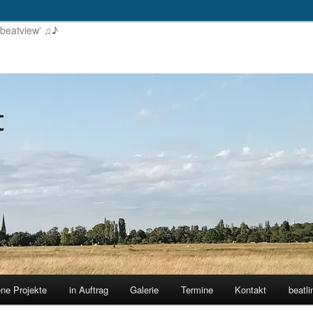
'beatview' ♫♪
ene Projekte
in Auftrag
Galerie
Termine
Kontakt
beatli