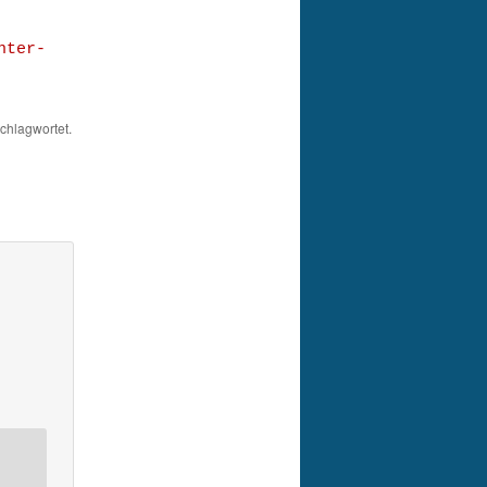
nter-
chlagwortet.
.