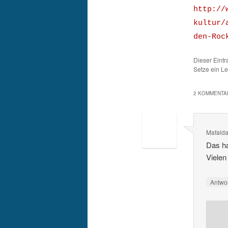
http://
kultur/
den-Roc
Dieser Eint
Setze ein L
2 KOMMENTAR
Mafald
Das ha
Vielen 
Antwo